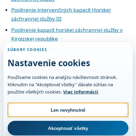
Posilnenie intervenčných kapacít Horskej
záchrannej služby III
Posilnenie kapacít horskej záchrannej služby v
Kirgizskej republike
Posilnenie spolupráce slovenskej a poľskej horskej
SÚBORY COOKIES
záchrannej služby
Nastavenie cookies
Prepojenie slovenského a poľského
Používame cookies na analýzu návštevnosti stránok.
geografického informačného systému horskej
Kliknutím na "Akceptovať všetky" dávate súhlas na
záchrany – prvá časť
použitie všetkých cookies.
Viac informácií
.
Rekonštrukcia rádiovej siete HZS
Slúžime životu…
Len nevyhnutné
Akceptovať všetky