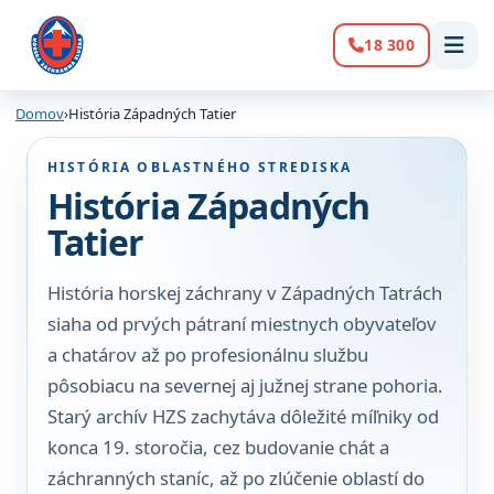
18 300
Volanie:
Domov
›
História Západných Tatier
HISTÓRIA OBLASTNÉHO STREDISKA
História Západných
Tatier
História horskej záchrany v Západných Tatrách
siaha od prvých pátraní miestnych obyvateľov
a chatárov až po profesionálnu službu
pôsobiacu na severnej aj južnej strane pohoria.
Starý archív HZS zachytáva dôležité míľniky od
konca 19. storočia, cez budovanie chát a
záchranných staníc, až po zlúčenie oblastí do