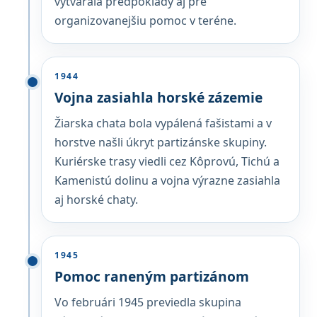
vytvárala predpoklady aj pre
organizovanejšiu pomoc v teréne.
1944
Vojna zasiahla horské zázemie
Žiarska chata bola vypálená fašistami a v
horstve našli úkryt partizánske skupiny.
Kuriérske trasy viedli cez Kôprovú, Tichú a
Kamenistú dolinu a vojna výrazne zasiahla
aj horské chaty.
1945
Pomoc raneným partizánom
Vo februári 1945 previedla skupina