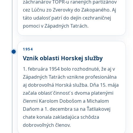
záchranárov TOPR-u ranených partizánov
cez Lúčnu zo Zverovky do Zakopaného. Aj
táto udalosť patrí do dejín cezhraničnej
pomoci v Západných Tatrách.
1954
Vznik oblasti Horskej služby
1. februára 1954 bolo rozhodnuté, že aj v
Západných Tatrách vznikne profesionálna
aj dobrovoľná Horská služba. Dňa 15. mája
začala oblasť činnosť s dvoma platenými
členmi Karolom Dobošom a Michalom
Daňom a 1. decembra sa na Ťatliakovej
chate konala zakladajúca schôdza
dobrovoľných členov.