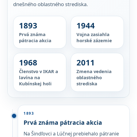
dnešného oblastného strediska.
1893
1944
Prvá známa
Vojna zasiahla
pátracia akcia
horské zázemie
1968
2011
Členstvo v IKAR a
Zmena vedenia
lavína na
oblastného
Kubínskej holi
strediska
1893
Prvá známa pátracia akcia
Na Šindľovci a Lúčnej prebiehalo pátranie