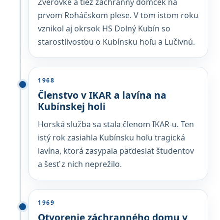
Zverovke a tiež záchranný domček na
prvom Roháčskom plese. V tom istom roku
vznikol aj okrsok HS Dolný Kubín so
starostlivosťou o Kubínsku hoľu a Lučivnú.
1968
Členstvo v IKAR a lavína na
Kubínskej holi
Horská služba sa stala členom IKAR-u. Ten
istý rok zasiahla Kubínsku hoľu tragická
lavína, ktorá zasypala päťdesiat študentov
a šesť z nich neprežilo.
1969
Otvorenie záchranného domu v