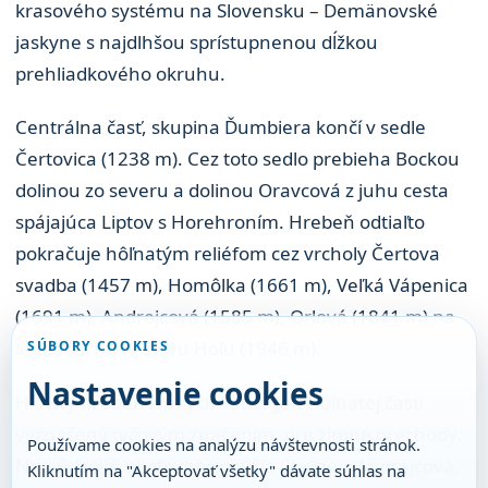
krasového systému na Slovensku – Demänovské
jaskyne s najdlhšou sprístupnenou dĺžkou
prehliadkového okruhu.
Centrálna časť, skupina Ďumbiera končí v sedle
Čertovica (1238 m). Cez toto sedlo prebieha Bockou
dolinou zo severu a dolinou Oravcová z juhu cesta
spájajúca Liptov s Horehroním. Hrebeň odtiaľto
pokračuje hôľnatým reliéfom cez vrcholy Čertova
svadba (1457 m), Homôlka (1661 m), Veľká Vápenica
(1691 m), Andrejcová (1585 m), Orlová (1841 m) na
legendárnu Kráľovu Hoľu (1946 m).
SÚBORY COOKIES
Nastavenie cookies
Hlavný hrebeň Nízkych Tatier je v hôľnatej časti
vyznačený tyčovým značením, pre zimné prechody.
Používame cookies na analýzu návštevnosti stránok.
Na núdzové ubytovanie slúžia útulne – Andrejcová,
Kliknutím na "Akceptovať všetky" dávate súhlas na