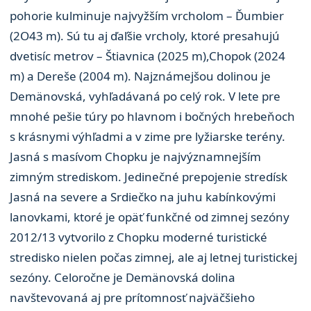
pohorie kulminuje najvyžším vrcholom – Ďumbier
(2O43 m). Sú tu aj ďaľšie vrcholy, ktoré presahujú
dvetisíc metrov – Štiavnica (2025 m),Chopok (2024
m) a Dereše (2004 m). Najznámejšou dolinou je
Demänovská, vyhľadávaná po celý rok. V lete pre
mnohé pešie túry po hlavnom i bočných hrebeňoch
s krásnymi výhľadmi a v zime pre lyžiarske terény.
Jasná s masívom Chopku je najvýznamnejším
zimným strediskom. Jedinečné prepojenie stredísk
Jasná na severe a Srdiečko na juhu kabínkovými
lanovkami, ktoré je opäť funkčné od zimnej sezóny
2012/13 vytvorilo z Chopku moderné turistické
stredisko nielen počas zimnej, ale aj letnej turistickej
sezóny. Celoročne je Demänovská dolina
navštevovaná aj pre prítomnosť najväčšieho