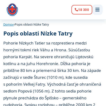
18 300
Volanie:
Domov
›
Popis oblasti Nízke Tatry
Popis oblasti Nízke Tatry
Pohorie Nízkych Tatier sa rozprestiera medzi
hornými tokmi riek Váhu a Hrona. Súsúčasťou
pohoria Karpát. Na severe ohraničujú Liptovskú
kotlinu a na juhu Horehronie. Dĺžka pohoria je
približne 80 km a priemerná šírka 30 km. Na západe
začínajú v sedle Šturec (1010 m), kde susedia
s pohorím Veľkej Fatry. Východná časť je ohraničená
sedlom Popová (1056 m). Z tohto sedla pohorie
plynule prechádza do Špišsko – gemerského
rudohoria. Svojou rozlohou – približne 2000 km 2