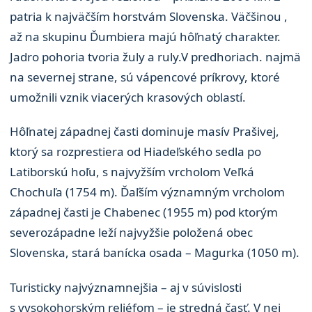
patria k najväčším horstvám Slovenska. Väčšinou ,
až na skupinu Ďumbiera majú hôľnatý charakter.
Jadro pohoria tvoria žuly a ruly.V predhoriach. najmä
na severnej strane, sú vápencové príkrovy, ktoré
umožnili vznik viacerých krasových oblastí.
Hôľnatej západnej časti dominuje masív Prašivej,
ktorý sa rozprestiera od Hiadeľského sedla po
Latiborskú hoľu, s najvyžším vrcholom Veľká
Chochuľa (1754 m). Ďaľším významným vrcholom
západnej časti je Chabenec (1955 m) pod ktorým
severozápadne leží najvyžšie položená obec
Slovenska, stará banícka osada – Magurka (1050 m).
Turisticky najvýznamnejšia – aj v súvislosti
s vysokohorským reliéfom – je stredná časť. V nej