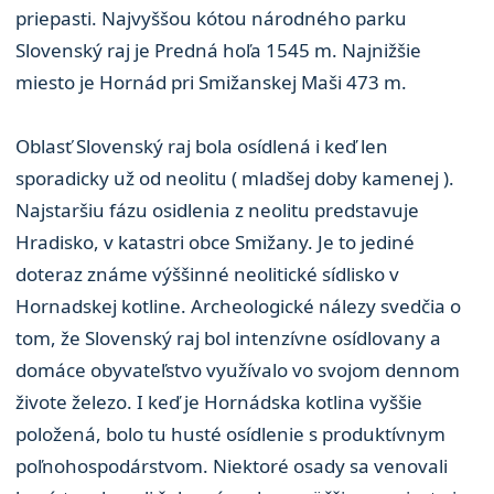
priepasti. Najvyššou kótou národného parku
Slovenský raj je Predná hoľa 1545 m. Najnižšie
miesto je Hornád pri Smižanskej Maši 473 m.
Oblasť Slovenský raj bola osídlená i keď len
sporadicky už od neolitu ( mladšej doby kamenej ).
Najstaršiu fázu osidlenia z neolitu predstavuje
Hradisko, v katastri obce Smižany. Je to jediné
doteraz známe výššinné neolitické sídlisko v
Hornadskej kotline. Archeologické nálezy svedčia o
tom, že Slovenský raj bol intenzívne osídlovany a
domáce obyvateľstvo využívalo vo svojom dennom
živote železo. I keď je Hornádska kotlina vyššie
položená, bolo tu husté osídlenie s produktívnym
poľnohospodárstvom. Niektoré osady sa venovali