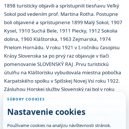
1898 turisticky objavili a sprístupnili tiesňavu Veľký
Sokol pod vedením prof. Martina Rotha. Postupne
boli objavené a sprístupnene 1899 Malý Sokol, 1907
Kysel, 1910 Suchá Bele, 1911 Piecky, 1912 Sokolia
dolina, 1960 Kláštorska, 1963 Zejmarska, 1974
Prielom Hornádu. V roku 1921 v I.ročníku časopisu
Krásy Slovenska sa po prvý raz objavuje v tlači
pomenovanie SLOVENSKÝ RAJ .Prvu turistickú
útulňu na Kláštorisku vybudovala miestna pobočka
Karpatského spolku v Spišskej Novej Vsi roku 1922.
Zásluhou Horskej služby Slovenský raj bol v roku
1974 ukončený chodník a Prielome Hornádu a to od
SÚBORY COOKIES
Hrdla Hornádu až po jeho sútok z Bielym potokom .
Nastavenie cookies
Chodnik nesia názov „ Chodník Horskej služby
Prielom Hornádu „ 21.8.1964 bol Slovenský raj
Používame cookies na analýzu návštevnosti stránok.