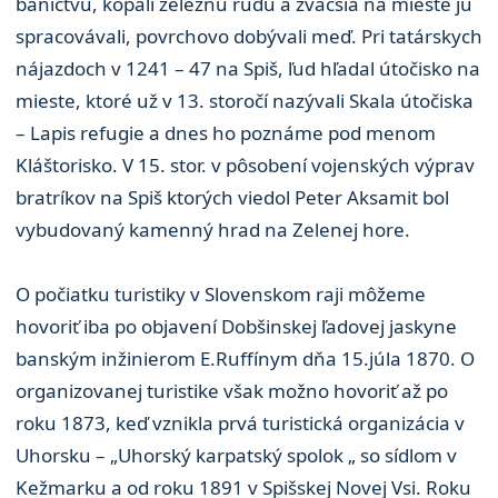
baníctvu, kopali železnú rudu a zväčšia na mieste ju
spracovávali, povrchovo dobývali meď. Pri tatárskych
nájazdoch v 1241 – 47 na Spiš, ľud hľadal útočisko na
mieste, ktoré už v 13. storočí nazývali Skala útočiska
– Lapis refugie a dnes ho poznáme pod menom
Kláštorisko. V 15. stor. v pôsobení vojenských výprav
bratríkov na Spiš ktorých viedol Peter Aksamit bol
vybudovaný kamenný hrad na Zelenej hore.
O počiatku turistiky v Slovenskom raji môžeme
hovoriť iba po objavení Dobšinskej ľadovej jaskyne
banským inžinierom E.Ruffínym dňa 15.júla 1870. O
organizovanej turistike však možno hovoriť až po
roku 1873, keď vznikla prvá turistická organizácia v
Uhorsku – „Uhorský karpatský spolok „ so sídlom v
Kežmarku a od roku 1891 v Spišskej Novej Vsi. Roku