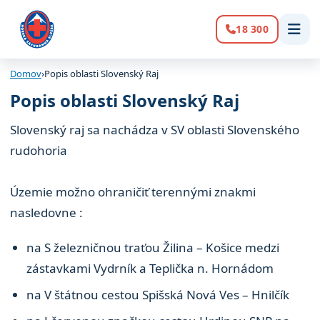
18 300
Volanie:
Domov
›
Popis oblasti Slovenský Raj
Popis oblasti Slovenský Raj
Slovenský raj sa nachádza v SV oblasti Slovenského
rudohoria
Územie možno ohraničiť terennými znakmi
nasledovne :
na S železničnou traťou Žilina – Košice medzi
zástavkami Vydrník a Teplička n. Hornádom
na V štátnou cestou Spišská Nová Ves – Hnilčík