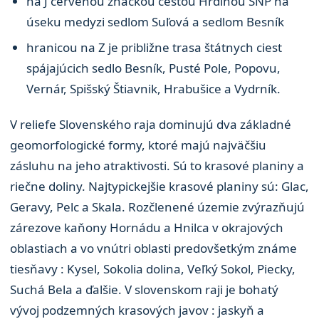
na J červenou značkou cestou Hrdinou SNP na
úseku medyzi sedlom Suľová a sedlom Besník
hranicou na Z je približne trasa štátnych ciest
spájajúcich sedlo Besník, Pusté Pole, Popovu,
Vernár, Spišský Štiavnik, Hrabušice a Vydrník.
V reliefe Slovenského raja dominujú dva základné
geomorfologické formy, ktoré majú najväčšiu
zásluhu na jeho atraktivosti. Sú to krasové planiny a
riečne doliny. Najtypickejšie krasové planiny sú: Glac,
Geravy, Pelc a Skala. Rozčlenené územie zvýrazňujú
zárezove kaňony Hornádu a Hnilca v okrajových
oblastiach a vo vnútri oblasti predovšetkým známe
tiesňavy : Kysel, Sokolia dolina, Veľký Sokol, Piecky,
Suchá Bela a ďalšie. V slovenskom raji je bohatý
vývoj podzemných krasových javov : jaskyň a