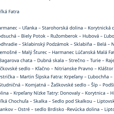
ľká Fatra
rmanec – Uľanka – Starohorská dolina – Korytnická d
dsuchá – Biely Potok – Ružomberok – Hubová – Ľubo
dhradie – Sklabinský Podzámok – Sklabiňa – Belá – N
emošné – Malý Šturec – Harmanec Lúčanská Malá Fatr
Bagarova chata – Dubná skala – Strečno – Turie – Raj
čkovské sedlo – Kľačno – Nitrianske Pravno – Klášto
strička – Martin Šípska Fatra: Krpeľany – Ľubochňa –
Studničná – Komjatná – Žaškovské sedlo – Šíp – Podší
lina – Krpeľany Nízke Tatry: Donovaly – Korytnica – H
ľká Chochuľa – Skalka – Sedlo pod Skalkou – Liptov
ankov – Ostré – sedlo Brdisko -Revúcka dolina – Lip