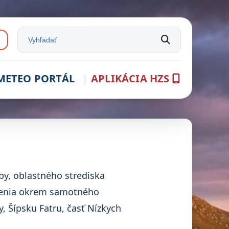
e:
Vyhľadať na stránke
METEO PORTÁL
APLIKÁCIA HZS
by, oblastného strediska
obenia okrem samotného
y, Šípsku Fatru, časť Nízkych