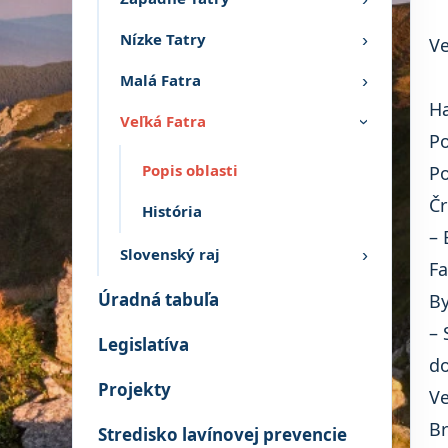
Nízke Tatry
›
Ve
Malá Fatra
›
Ha
Veľká Fatra
›
Po
Popis oblasti
Po
Čr
História
– 
Slovenský raj
›
Fa
Úradná tabuľa
By
– 
Legislatíva
do
Projekty
Ve
Br
Stredisko lavínovej prevencie