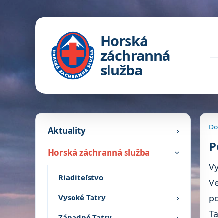
Horská
záchranná
služba
Do
Aktuality
›
P
Horská záchranná služba
›
Vy
Riaditeľstvo
Ve
Vysoké Tatry
po
›
Ta
Západné Tatry
›