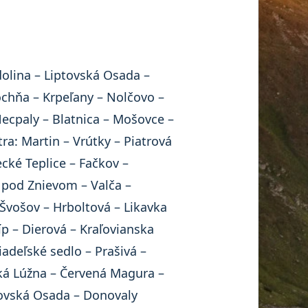
olina – Liptovská Osada –
chňa – Krpeľany – Nolčovo –
ecpaly – Blatnica – Mošovce –
a: Martin – Vrútky – Piatrová
ecké Teplice – Fačkov –
r pod Znievom – Valča –
 Švošov – Hrboltová – Likavka
p – Dierová – Kraľovianska
iadeľské sedlo – Prašivá –
ská Lúžna – Červená Magura –
tovská Osada – Donovaly