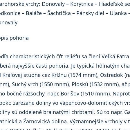
arohorské vrchy: Donovaly – Korytnica – Hiadeľské se
dkonice – Baláže – Šachtička – Pánsky diel – Uľanka 
onovaly
pis pohoria
dľa charakteristických čŕt reliéfu sa člení Veľká Fatra
berá najvyššie časti pohoria. Je typická hôľnatým c
 Kráľovej studne cez Krížnu (1574 mnm), Ostredok (na
m), Suchý vrch (1550 mnm), Ploskú (1532 mnm), až 
ho bočné rázsochy, napr. Borišov (1510 mnm). Naprot
boko zarezané doliny vo vápencovo-dolomitických vrstv
liny sú oddelené bralnatými chrbtami. Sú to napr. G
atnická a Žarnovická dolina. Významnejšie vrcholy v te