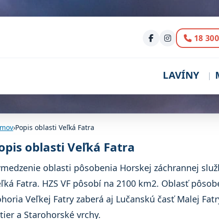
Volani
18 300
LAVÍNY
mov
›
Popis oblasti Veľká Fatra
opis oblasti Veľká Fatra
medzenie oblasti pôsobenia Horskej záchrannej služ
ľká Fatra. HZS VF pôsobí na 2100 km2. Oblasť pôs
horia Veľkej Fatry zaberá aj Lučanskú časť Malej Fatr
tier a Starohorské vrchy.