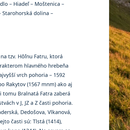
dlo – Hiadeľ – Moštenica –
– Starohorská dolina –
 na tzv. Hôľnu Fatru, ktorá
harakterom hlavného hrebeňa
jvyšší vrch pohoria – 1592
po Rakytov (1567 mnm) ako aj
i tomu Bralnatá Fatra zaberá
ách v J, JZ a Z časti pohoria.
aderská, Dedošova, Vlkanová,
jto časti sú: Tlstá (1414),