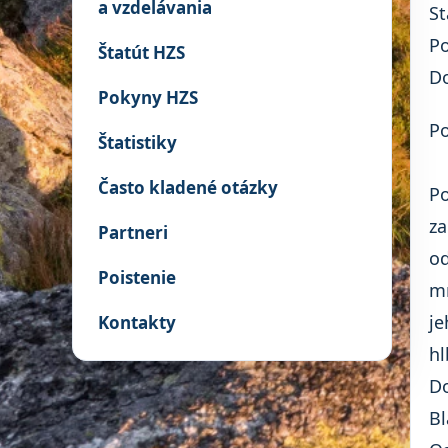
a vzdelávania
St
Po
Štatút HZS
D
Pokyny HZS
Po
Štatistiky
Často kladené otázky
Po
za
Partneri
od
Poistenie
mn
je
Kontakty
hl
Do
Bl