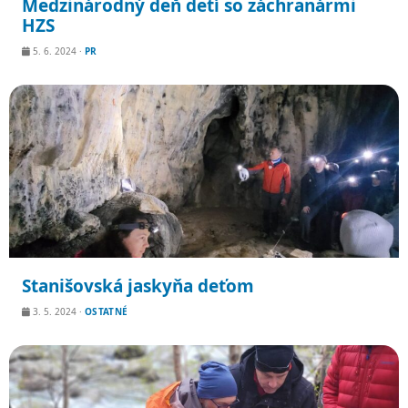
Medzinárodný deň detí so záchranármi
HZS
5. 6. 2024
·
PR
Stanišovská jaskyňa deťom
3. 5. 2024
·
OSTATNÉ