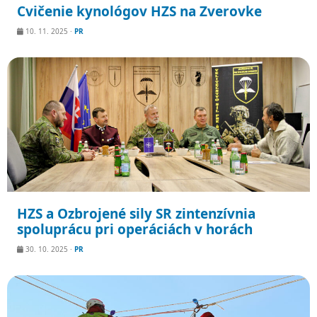
Cvičenie kynológov HZS na Zverovke
10. 11. 2025
·
PR
HZS a Ozbrojené sily SR zintenzívnia
spoluprácu pri operáciách v horách
30. 10. 2025
·
PR