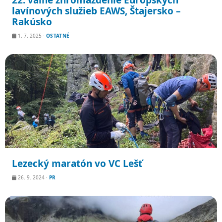
22. valné zhromaždenie Európskych
lavínových služieb EAWS, Štajersko –
Rakúsko
1. 7. 2025
·
OSTATNÉ
Lezecký maratón vo VC Lešť
26. 9. 2024
·
PR