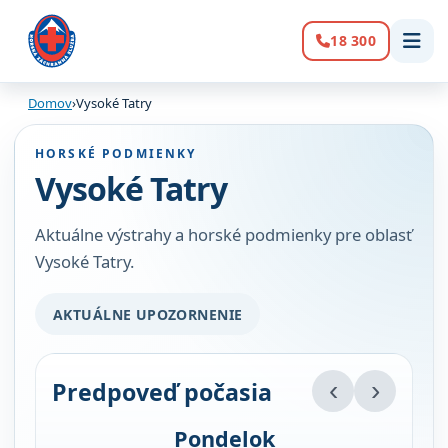
18 300
Volanie:
Domov
›
Vysoké Tatry
HORSKÉ PODMIENKY
Vysoké Tatry
Aktuálne výstrahy a horské podmienky pre oblasť
Vysoké Tatry.
AKTUÁLNE UPOZORNENIE
‹
›
Predpoveď počasia
Pondelok