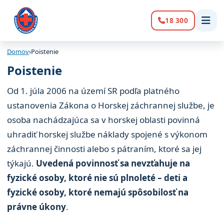
18 300
Volanie:
Domov
›
Poistenie
Poistenie
Od 1. júla 2006 na území SR podľa platného
ustanovenia Zákona o Horskej záchrannej službe, je
osoba nachádzajúca sa v horskej oblasti povinná
uhradiť horskej službe náklady spojené s výkonom
záchrannej činnosti alebo s pátraním, ktoré sa jej
týkajú.
Uvedená povinnosť sa nevzťahuje na
fyzické osoby, ktoré nie sú plnoleté – deti a
fyzické osoby, ktoré nemajú spôsobilosť na
právne úkony
.