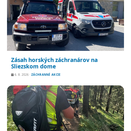
Zásah horských záchranárov na
Sliezskom dome
6. 8. 2026
·
ZÁCHRANNÉ AKCIE