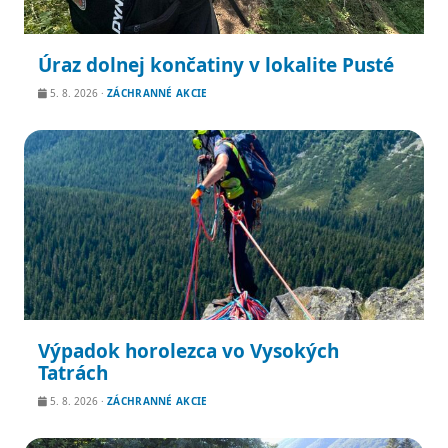
Úraz dolnej končatiny v lokalite Pusté
5. 8. 2026
·
ZÁCHRANNÉ AKCIE
Výpadok horolezca vo Vysokých
Tatrách
5. 8. 2026
·
ZÁCHRANNÉ AKCIE