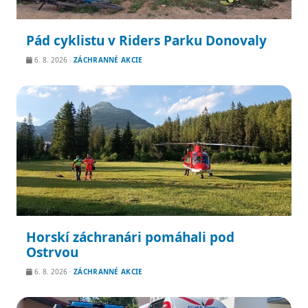
Pád cyklistu v Riders Parku Donovaly
6. 8. 2026
·
ZÁCHRANNÉ AKCIE
Horskí záchranári pomáhali pod
Ostrvou
6. 8. 2026
·
ZÁCHRANNÉ AKCIE