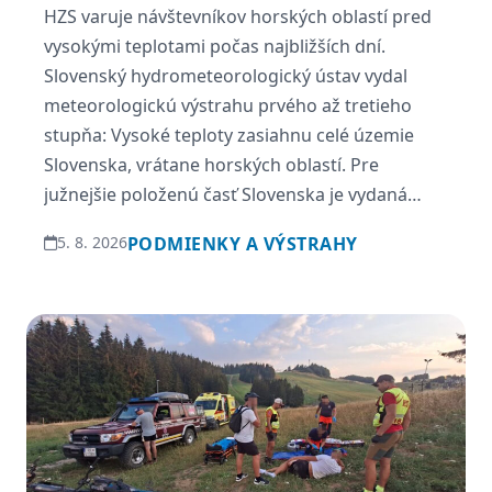
HZS varuje návštevníkov horských oblastí pred
vysokými teplotami počas najbližších dní.
Slovenský hydrometeorologický ústav vydal
meteorologickú výstrahu prvého až tretieho
stupňa: Vysoké teploty zasiahnu celé územie
Slovenska, vrátane horských oblastí. Pre
južnejšie položenú časť Slovenska je vydaná
výstraha III. stupňa, v ostatných častiach našej
5. 8. 2026
PODMIENKY A VÝSTRAHY
krajiny je na 05.08.2026 a 06.08.2026 vydaný II.
stupeň výstrahy pred vysokými […]
Najnovšie aktuality