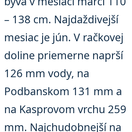
býva v mesiaci marci 110
– 138 cm. Najdaždivejší
mesiac je jún. V račkovej
doline priemerne naprší
126 mm vody, na
Podbanskom 131 mm a
na Kasprovom vrchu 259
mm. Najchudobnejší na