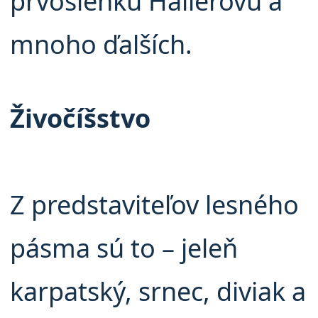
prvosienku Hallerovu a
mnoho ďalších.
Živočíšstvo
Z predstaviteľov lesného
pásma sú to – jeleň
karpatský, srnec, diviak a