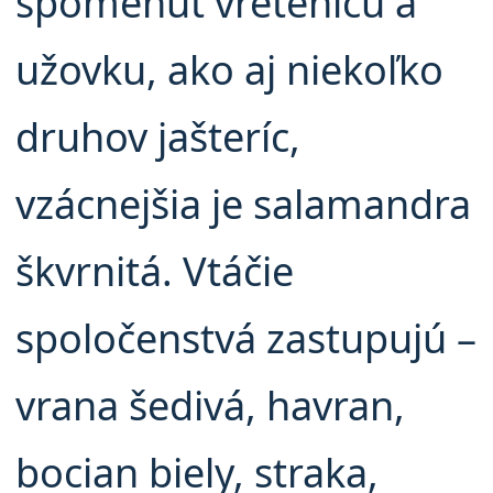
spomenúť vretenicu a
užovku, ako aj niekoľko
druhov jašteríc,
vzácnejšia je salamandra
škvrnitá. Vtáčie
spoločenstvá zastupujú –
vrana šedivá, havran,
bocian biely, straka,