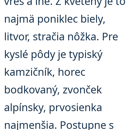
vres a iné. Z kveteny je to
najmä poniklec biely,
litvor, stračia nôžka. Pre
kyslé pôdy je typiský
kamzičník, horec
bodkovaný, zvonček
alpínsky, prvosienka
najmenšia. Postupne s