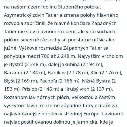
na našom území dolinu Studeného potoka.
Asymetrický zdvih Tatier a zmena polohy hlavného
rozvodia zapríčinili, že hlavné končiare Západných
Tatier nie sú v hlavnom hrebeni, ale v rázsochách,
pričom severné rázsochy sú podstatne nižšie ako
južné. Výškové rozmedzie Západných Tatier sa
pohybuje medzi 700 až 2 248 m. Najvyšším vrcholom
je Bystrá (2 248 m), ďalej Jakubiná (2 194 m),
Baranec (2 184 m), Baníkov (2 178 m), Klin (2 176 m),
Blyšť (2 169 m), Pachoľa (2 166 m), Nižná Bystrá (2
153 m), Príslop (2 145 m) a Hrubý vrch (2 137 m).
Rozsahom lavinóznych plôch, veľkosťou a častým
výskytom lavín, môžeme Západné Tatry označiť za
najlavinóznejšie horstvo v strednej Európe. Lavínami
najviac postihovanou dolinou je Jamnická, kde je