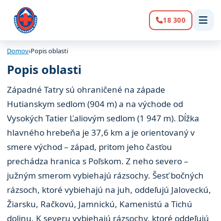
18 300
Volanie:
Domov
›
Popis oblasti
Popis oblasti
Západné Tatry sú ohraničené na západe
Hutianskym sedlom (904 m) a na východe od
Vysokých Tatier Ľaliovým sedlom (1 947 m). Dĺžka
hlavného hrebeňa je 37,6 km a je orientovaný v
smere východ – západ, pritom jeho časťou
prechádza hranica s Poľskom. Z neho severo –
južným smerom vybiehajú rázsochy. Šesť bočných
rázsoch, ktoré vybiehajú na juh, oddeľujú Jaloveckú,
Žiarsku, Račkovú, Jamnickú, Kamenistú a Tichú
dolinu. K severu vybiehajú rázsochy, ktoré oddeľujú