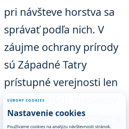
pri návšteve horstva sa
správať podľa nich. V
záujme ochrany prírody
sú Západné Tatry
prístupné verejnosti len
počas letných mesiacov
SÚBORY COOKIES
Nastavenie cookies
júl, august, september a
Používame cookies na analýzu návštevnosti stránok.