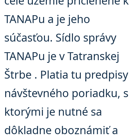
celé územie pričlenené k
TANAPu a je jeho
súčasťou. Sídlo správy
TANAPu je v Tatranskej
Štrbe . Platia tu predpisy
návštevného poriadku, s
ktorými je nutné sa
dôkladne oboznámiť a