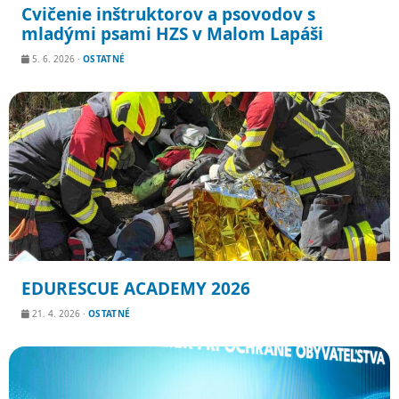
Cvičenie inštruktorov a psovodov s
mladými psami HZS v Malom Lapáši
5. 6. 2026
·
OSTATNÉ
EDURESCUE ACADEMY 2026
21. 4. 2026
·
OSTATNÉ