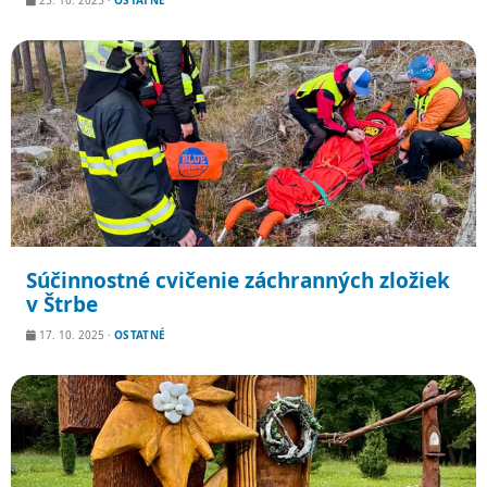
25. 10. 2025
·
OSTATNÉ
Súčinnostné cvičenie záchranných zložiek
v Štrbe
17. 10. 2025
·
OSTATNÉ