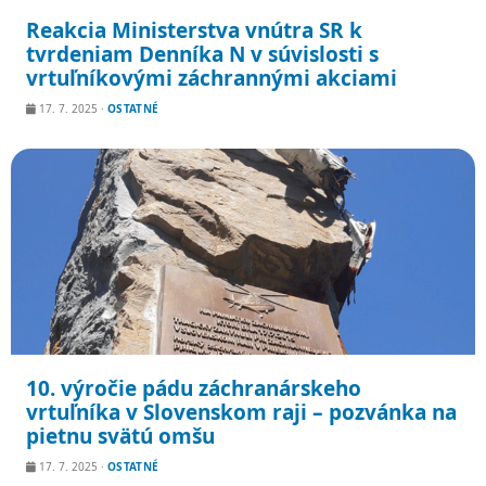
Reakcia Ministerstva vnútra SR k
tvrdeniam Denníka N v súvislosti s
vrtuľníkovými záchrannými akciami
17. 7. 2025
·
OSTATNÉ
10. výročie pádu záchranárskeho
vrtuľníka v Slovenskom raji – pozvánka na
pietnu svätú omšu
17. 7. 2025
·
OSTATNÉ