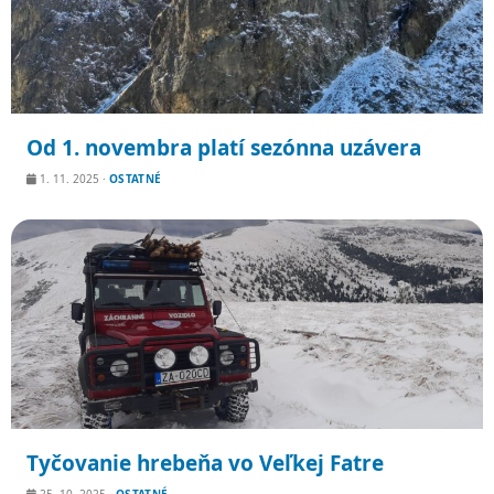
Od 1. novembra platí sezónna uzávera
1. 11. 2025
·
OSTATNÉ
Tyčovanie hrebeňa vo Veľkej Fatre