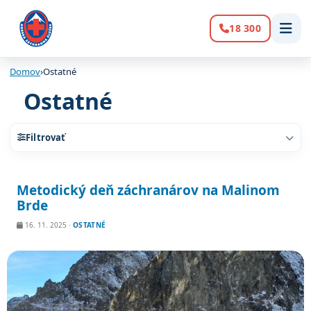
18 300
Volanie:
Domov
›
Ostatné
Ostatné
Filtrovať
Zoznam článkov
Metodický deň záchranárov na Malinom
Brde
16. 11. 2025
·
OSTATNÉ