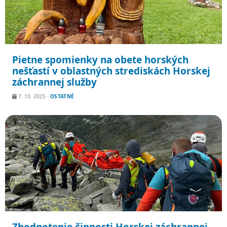
Pietne spomienky na obete horských
nešťastí v oblastných strediskách Horskej
záchrannej služby
7. 10. 2025
·
OSTATNÉ