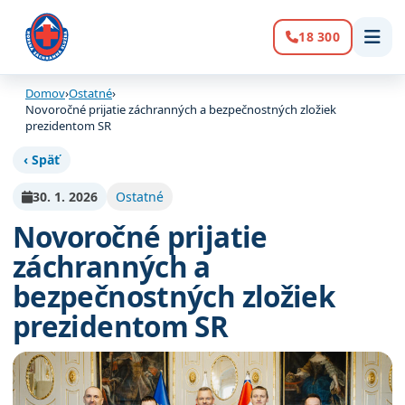
18 300
Volanie:
Domov
›
Ostatné
›
Novoročné prijatie záchranných a bezpečnostných zložiek
prezidentom SR
‹ Späť
30. 1. 2026
Ostatné
Novoročné prijatie
záchranných a
bezpečnostných zložiek
prezidentom SR