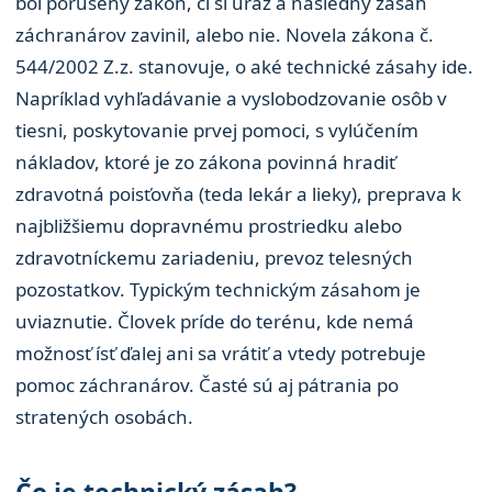
bol porušený zákon, či si úraz a následný zásah
záchranárov zavinil, alebo nie. Novela zákona č.
544/2002 Z.z. stanovuje, o aké technické zásahy ide.
Napríklad vyhľadávanie a vyslobodzovanie osôb v
tiesni, poskytovanie prvej pomoci, s vylúčením
nákladov, ktoré je zo zákona povinná hradiť
zdravotná poisťovňa (teda lekár a lieky), preprava k
najbližšiemu dopravnému prostriedku alebo
zdravotníckemu zariadeniu, prevoz telesných
pozostatkov. Typickým technickým zásahom je
uviaznutie. Človek príde do terénu, kde nemá
možnosť ísť ďalej ani sa vrátiť a vtedy potrebuje
pomoc záchranárov. Časté sú aj pátrania po
stratených osobách.