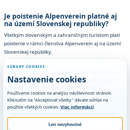
Je poistenie Alpenverein platné aj
na území Slovenskej republiky?
Všetkým slovenským a zahraničným turistom platí
poistenie v rámci členstva Alpenverein aj na území
Slovenskej republiky.
SÚBORY COOKIES
Aký je postup pri úhrade nákladov
Nastavenie cookies
spojených so záchrannou akciou
v rámci členstva Alpenverein?
Používame cookies na analýzu návštevnosti stránok.
V prípade úrazu Horská záchranná služba zasiela
Kliknutím na "Akceptovať všetky" dávate súhlas na
faktúru za výkon záchrannej akcie priamo
použitie všetkých cookies.
Viac informácií
.
postihnutému, ktorý si následne uplatní náhradu
v poisťovni UNIQA.
Len nevyhnutné