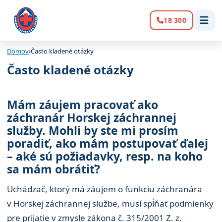
18 300
Volanie:
Domov
›
Často kladené otázky
Často kladené otázky
Mám záujem pracovať ako
záchranár Horskej záchrannej
služby. Mohli by ste mi prosím
poradiť, ako mám postupovať ďalej
– aké sú požiadavky, resp. na koho
sa mám obrátiť?
Uchádzač, ktorý má záujem o funkciu záchranára
v Horskej záchrannej službe, musí spĺňať podmienky
pre prijatie v zmysle zákona č. 315/2001 Z. z.