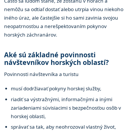
Často sa ľuďom stane, že zostanú v horách a
nemôžu sa odtiaľ dostať alebo utrpia vinou niekoho
iného úraz, ale častejšie si ho sami zavinia svojou
neopatrnosťou a nerešpektovaním pokynov
horských záchranárov.
Aké sú základné povinnosti
návštevníkov horských oblastí?
Povinnosti návštevníka a turistu
musí dodržiavať pokyny horskej služby,
riadiť sa výstražnými, informačnými a inými
zariadeniami súvisiacimi s bezpečnosťou osôb v
horskej oblasti,
správať sa tak, aby neohrozoval vlastný život,