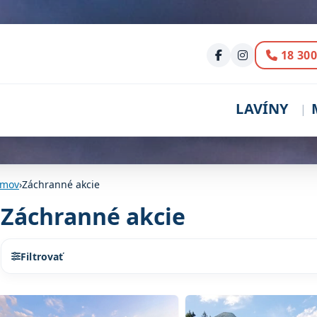
Volani
18 300
LAVÍNY
mov
›
Záchranné akcie
Záchranné akcie
Filtrovať
Zoznam článkov