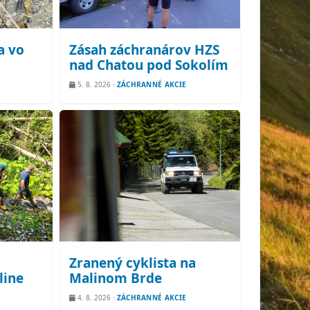
a vo
Zásah záchranárov HZS
nad Chatou pod Sokolím
5. 8. 2026
·
ZÁCHRANNÉ AKCIE
Zranený cyklista na
line
Malinom Brde
4. 8. 2026
·
ZÁCHRANNÉ AKCIE