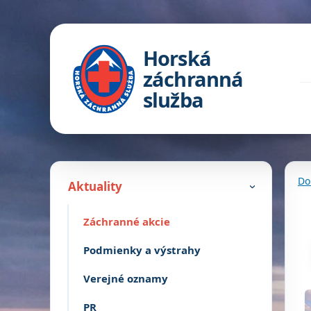
Horská
záchranná
služba
Do
Aktuality
›
Záchranné akcie
Podmienky a výstrahy
Verejné oznamy
PR