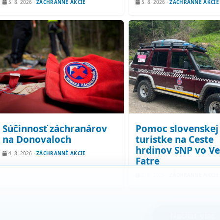
5. 8. 2026
·
ZÁCHRANNÉ AKCIE
5. 8. 2026
·
ZÁCHRANNÉ AKCIE
Súčinnosť záchranárov
Pomoc slovenskej
na Donovaloch
turistke na Ceste
hrdinov SNP vo Ve
4. 8. 2026
·
ZÁCHRANNÉ AKCIE
Fatre
3. 8. 2026
·
ZÁCHRANNÉ AKCIE
Načítať viac