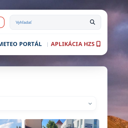
e:
Vyhľadať na stránke
METEO PORTÁL
APLIKÁCIA HZS