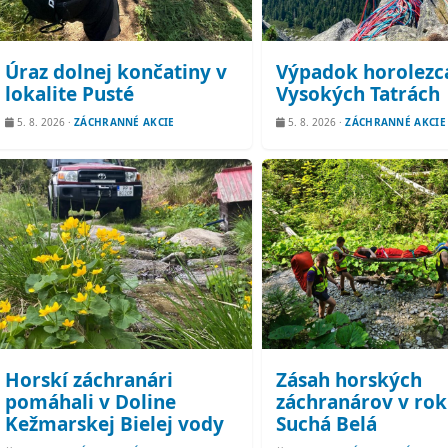
Úraz dolnej končatiny v
Výpadok horolezc
lokalite Pusté
Vysokých Tatrách
5. 8. 2026
·
ZÁCHRANNÉ AKCIE
5. 8. 2026
·
ZÁCHRANNÉ AKCIE
Horskí záchranári
Zásah horských
pomáhali v Doline
záchranárov v rok
Kežmarskej Bielej vody
Suchá Belá