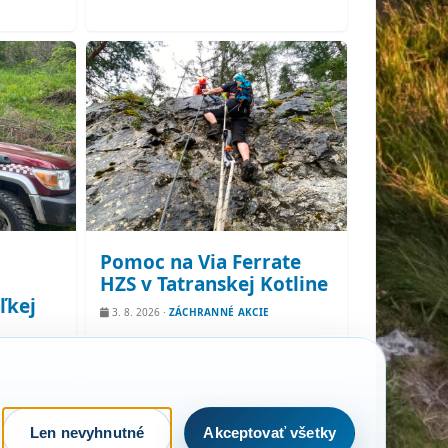
Pomoc na Via Ferrate
HZS v Tatranskej Kotline
ľkej
3. 8. 2026
·
ZÁCHRANNÉ AKCIE
Len nevyhnutné
Akceptovať všetky