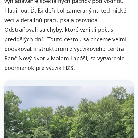
vyhľadávanie špeciálnych pachov pod vodnou
hladinou. Ďalší deň bol zameraný na technické
veci a detailnú prácu psa a psovoda.
Odstraňovali sa chyby, ktoré vznikli počas
predošlých dní. Touto cestou sa chceme veľmi
poďakovať inštruktorom z výcvikového centra
Ranč Nový dvor v Malom Lapáši, za vytvorenie
podmienok pre výcvik HZS.