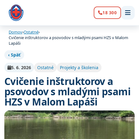
18 300
Volanie:
Domov
›
Ostatné
›
Cvičenie inštruktorov a psovodov s mladými psami HZS v Malom
Lapáši
‹ Späť
5. 6. 2026
Ostatné
Projekty a školenia
Cvičenie inštruktorov a
psovodov s mladými psami
HZS v Malom Lapáši