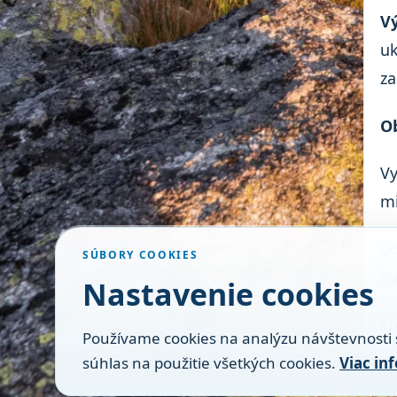
Vý
uk
za
Ob
Vy
m
ud
SÚBORY COOKIES
i
Nastavenie cookies
šp
Používame cookies na analýzu návštevnosti 
súhlas na použitie všetkých cookies.
Viac in