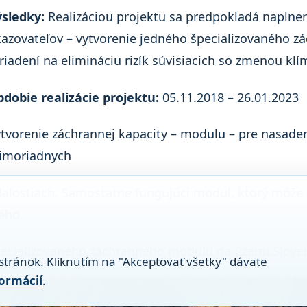
sledky:
Realizáciou projektu sa predpokladá naplne
azovateľov – vytvorenie jedného špecializovaného 
riadení na elimináciu rizík súvisiacich so zmenou klí
dobie realizácie projektu:
05.11.2018 – 26.01.2023
tvorenie záchrannej kapacity – modulu – pre nasaden
imoriadnych
alostiach. Samostatne fungujúci modul, ktorý môže 
ného
ecializovaného záchranného modulu na území Slovensk
stránok. Kliknutím na "Akceptovať všetky" dávate
formácií
.