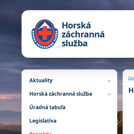
Horská
záchranná
služba
Do
Aktuality
›
H
Horská záchranná služba
›
Úradná tabuľa
Legislatíva