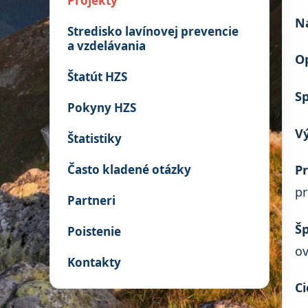
Projekty
N
Stredisko lavínovej prevencie
a vzdelávania
O
Štatút HZS
Sp
Pokyny HZS
V
Štatistiky
Často kladené otázky
Pr
p
Partneri
Šp
Poistenie
o
Kontakty
Ci