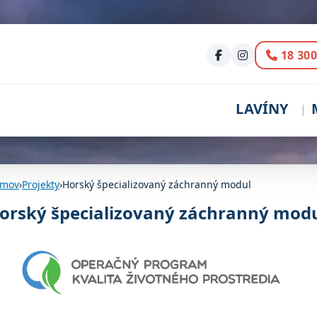
Volani
18 300
LAVÍNY
mov
›
Projekty
›
Horský špecializovaný záchranný modul
orský špecializovaný záchranný mod