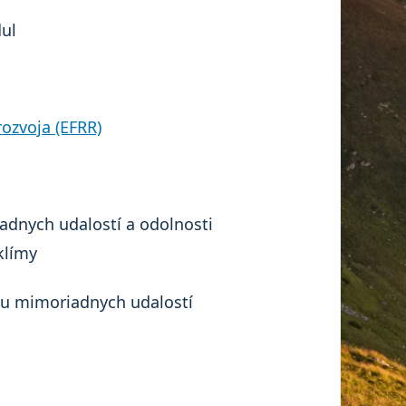
ul
ozvoja (EFRR)
iadnych udalostí a odolnosti
klímy
tu mimoriadnych udalostí