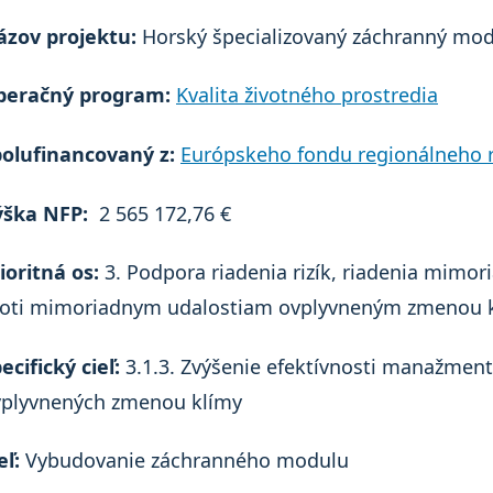
ázov projektu:
Horský špecializovaný záchranný mod
peračný program:
Kvalita životného prostredia
olufinancovaný z:
Európskeho fondu regionálneho r
ýška NFP:
2 565 172,76 €
ioritná os:
3. Podpora riadenia rizík, riadenia mimor
roti mimoriadnym udalostiam ovplyvneným zmenou 
ecifický cieľ:
3.1.3. Zvýšenie efektívnosti manažmen
vplyvnených zmenou klímy
eľ:
Vybudovanie záchranného modulu