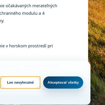
nie očakávaných merateľných
záchranného modulu a 4
my.
ie v horskom prostredí pri
byť použitý ako prídavná časť
Len nevyhnutné
Akceptovať všetky
ej republiky i v zahraničí.