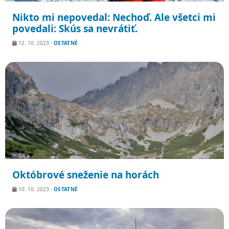
Nikto mi nepovedal: Nechoď. Ale všetci mi
povedali: Skús sa nevrátiť.
12. 10. 2023
·
OSTATNÉ
Októbrové sneženie na horách
10. 10. 2023
·
OSTATNÉ