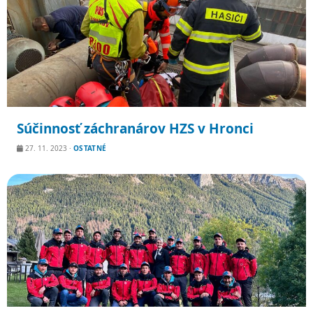
Súčinnosť záchranárov HZS v Hronci
27. 11. 2023
·
OSTATNÉ