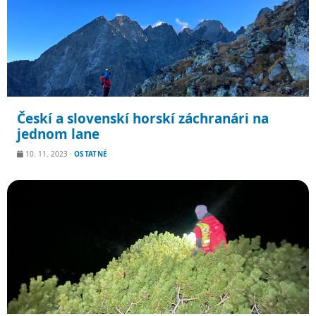
Českí a slovenskí horskí záchranári na
jednom lane
10. 11. 2023
·
OSTATNÉ