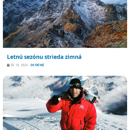
Letnú sezónu strieda zimná
30. 10. 2023
·
OSTATNÉ