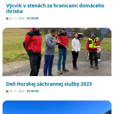
Výcvik v stenách za hranicami domáceho
ihriska
22. 11. 2023
·
OSTATNÉ
Deň Horskej záchrannej služby 2023
13. 11. 2023
·
OSTATNÉ