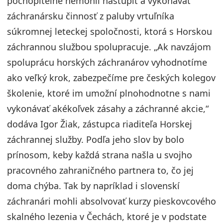
pochopiteľne nemohli nastúpiť a vykonávať
záchranársku činnosť z paluby vrtuľníka
súkromnej leteckej spoločnosti, ktorá s Horskou
záchrannou službou spolupracuje. „Ak navzájom
spoluprácu horských záchranárov vyhodnotíme
ako veľký krok, zabezpečíme pre českých kolegov
školenie, ktoré im umožní plnohodnotne s nami
vykonávať akékoľvek zásahy a záchranné akcie,“
dodáva Igor Žiak, zástupca riaditeľa Horskej
záchrannej služby. Podľa jeho slov by bolo
prínosom, keby každá strana našla u svojho
pracovného zahraničného partnera to, čo jej
doma chýba. Tak by napríklad i slovenskí
záchranári mohli absolvovať kurzy pieskovcového
skalného lezenia v Čechách, ktoré je v podstate