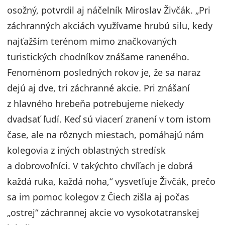
osožný, potvrdil aj náčelník Miroslav Živčák. „Pri
záchranných akciách využívame hrubú silu, kedy
najťažším terénom mimo značkovaných
turistických chodníkov znášame raneného.
Fenoménom posledných rokov je, že sa naraz
dejú aj dve, tri záchranné akcie. Pri znášaní
z hlavného hrebeňa potrebujeme niekedy
dvadsať ľudí. Keď sú viacerí zranení v tom istom
čase, ale na rôznych miestach, pomáhajú nám
kolegovia z iných oblastných stredísk
a dobrovoľníci. V takýchto chvíľach je dobrá
každá ruka, každá noha,“ vysvetľuje Živčák, prečo
sa im pomoc kolegov z Čiech zišla aj počas
„ostrej“ záchrannej akcie vo vysokotatranskej