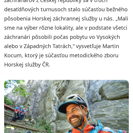
záchranárov z Českej republiky sa v troch
desaťdňových turnusoch stalo súčasťou bežného
pôsobenia Horskej záchrannej služby u nás. „Mali
sme na výber rôzne lokality, ale v podstate všetci
záchranári pôsobili počas pobytu vo Vysokých
alebo v Západných Tatrách,“ vysvetľuje Martin
Kocum, ktorý je súčasťou metodického zboru
Horskej služby ČR.