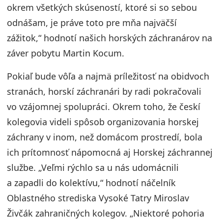
okrem všetkých skúseností, ktoré si so sebou
odnášam, je práve toto pre mňa najväčší
zážitok,“ hodnotí našich horských záchranárov na
záver pobytu Martin Kocum.
Pokiaľ bude vôľa a najmä príležitosť na obidvoch
stranách, horskí záchranári by radi pokračovali
vo vzájomnej spolupráci. Okrem toho, že českí
kolegovia videli spôsob organizovania horskej
záchrany v inom, než domácom prostredí, bola
ich prítomnosť nápomocná aj Horskej záchrannej
službe. „Veľmi rýchlo sa u nás udomácnili
a zapadli do kolektívu,“ hodnotí náčelník
Oblastného strediska Vysoké Tatry Miroslav
Živčák zahraničných kolegov. „Niektoré pohoria