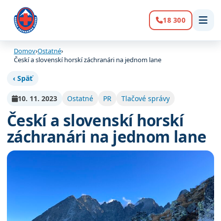
18 300
Volanie:
Domov
›
Ostatné
›
Českí a slovenskí horskí záchranári na jednom lane
‹ Späť
10. 11. 2023
Ostatné
PR
Tlačové správy
Českí a slovenskí horskí
záchranári na jednom lane