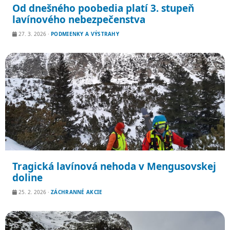
Od dnešného poobedia platí 3. stupeň
lavínového nebezpečenstva
27. 3. 2026
·
PODMIENKY A VÝSTRAHY
Tragická lavínová nehoda v Mengusovskej
doline
25. 2. 2026
·
ZÁCHRANNÉ AKCIE