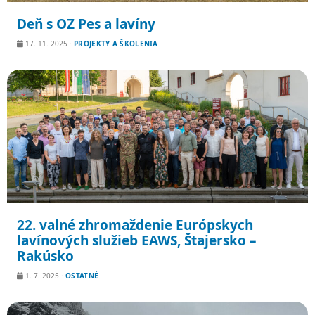
Deň s OZ Pes a lavíny
17. 11. 2025
·
PROJEKTY A ŠKOLENIA
22. valné zhromaždenie Európskych
lavínových služieb EAWS, Štajersko –
Rakúsko
1. 7. 2025
·
OSTATNÉ