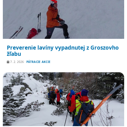
Preverenie lavíny vypadnutej z Groszovho
žľabu
7. 2. 2026
·
PÁTRACIE AKCIE