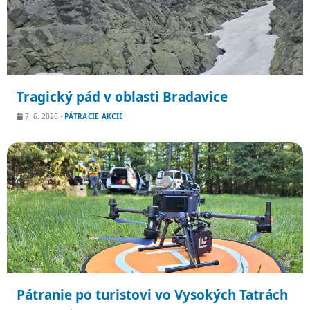
Tragický pád v oblasti Bradavice
7. 6. 2026
·
PÁTRACIE AKCIE
Pátranie po turistovi vo Vysokých Tatrách