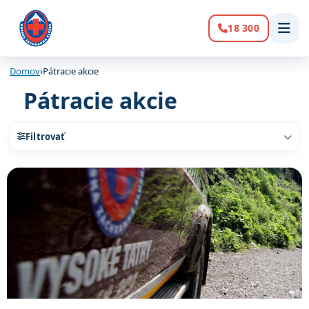
18 300
Volanie:
Domov
›
Pátracie akcie
Pátracie akcie
Filtrovať
Zoznam článkov