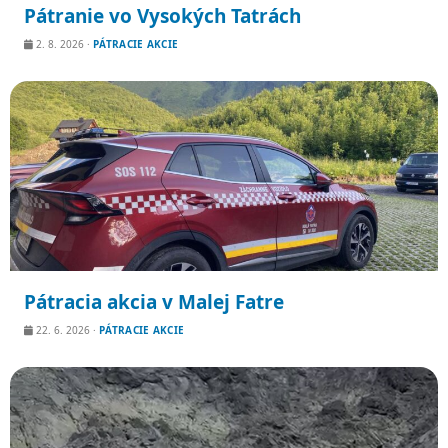
Pátranie vo Vysokých Tatrách
2. 8. 2026
·
PÁTRACIE AKCIE
Pátracia akcia v Malej Fatre
22. 6. 2026
·
PÁTRACIE AKCIE