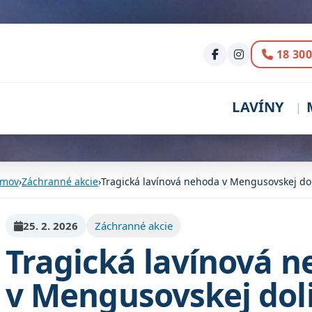
Volani
18 300
LAVÍNY
mov
›
Záchranné akcie
›
Tragická lavínová nehoda v Mengusovskej do
25. 2. 2026
Záchranné akcie
Tragická lavínová 
v Mengusovskej dol