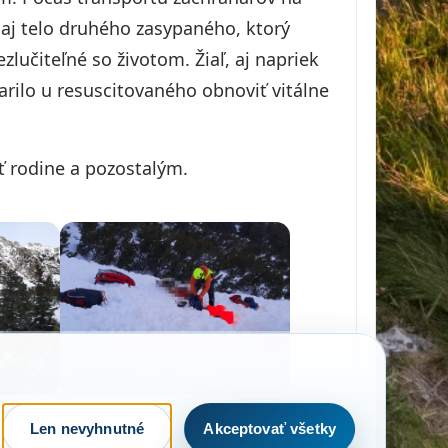
 aj telo druhého zasypaného, ktorý
lučiteľné so životom. Žiaľ, aj napriek
ilo u resuscitovaného obnoviť vitálne
ť rodine a pozostalým.
Len nevyhnutné
Akceptovať všetky