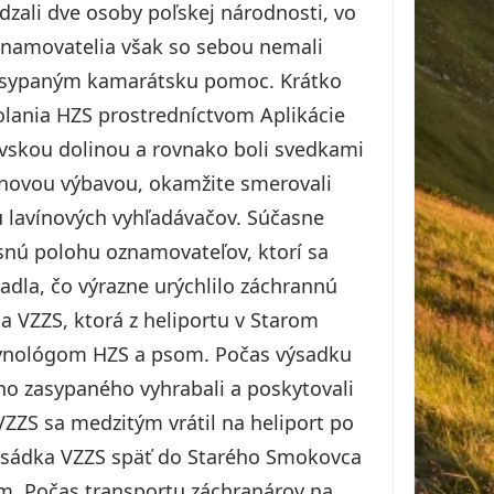
zali dve osoby poľskej národnosti, vo
Oznamovatelia však so sebou nemali
zasypaným kamarátsku pomoc. Krátko
olania HZS prostredníctvom Aplikácie
sovskou dolinou a rovnako boli svedkami
vínovou výbavou, okamžite smerovali
u lavínových vyhľadávačov. Súčasne
snú polohu oznamovateľov, ktorí sa
adla, čo výrazne urýchlilo záchrannú
 VZZS, ktorá z heliportu v Starom
kynológom HZS a psom. Počas výsadku
ého zasypaného vyhrabali a poskytovali
VZZS sa medzitým vrátil na heliport po
posádka VZZS späť do Starého Smokovca
m. Počas transportu záchranárov na