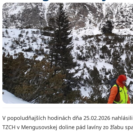
V popoludňajších hodinách dňa 25.02.2026 nahlásili 
TZCH v Mengusovskej doline pád lavíny zo žľabu spa