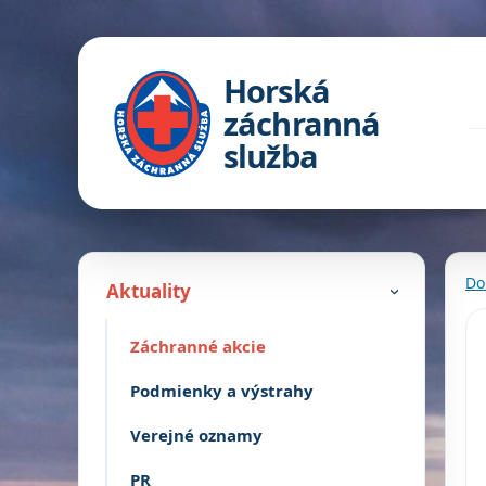
Horská
záchranná
služba
Do
Aktuality
›
Záchranné akcie
Podmienky a výstrahy
Verejné oznamy
PR