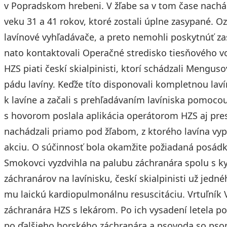
v Popradskom hrebeni. V žľabe sa v tom čase nachád
veku 31 a 41 rokov, ktoré zostali úplne zasypané. 
lavínové vyhľadávače, a preto nemohli poskytnúť 
nato kontaktovali Operačné stredisko tiesňového v
HZS piati českí skialpinisti, ktorí schádzali Mengu
pádu lavíny. Keďže títo disponovali kompletnou la
k lavíne a začali s prehľadávaním lavíniska pomoco
s hovorom poslala aplikácia operátorom HZS aj pre
nachádzali priamo pod žľabom, z ktorého lavína vyp
akciu. O súčinnosť bola okamžite požiadaná posádka
Smokovci vyzdvihla na palubu záchranára spolu s 
záchranárov na lavínisku, českí skialpinisti už jedn
mu laickú kardiopulmonálnu resuscitáciu. Vrtuľník 
záchranára HZS s lekárom. Po ich vysadení letela 
po ďalšieho horského záchranára a psovoda so pso