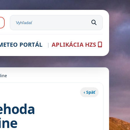
e:
Vyhľadať na stránke
METEO PORTÁL
APLIKÁCIA HZS
line
‹ Späť
nehoda
ine