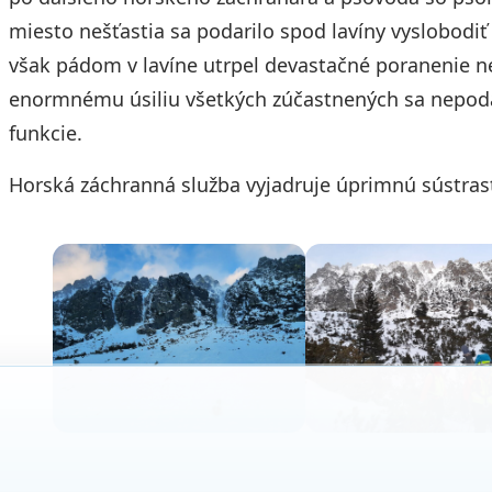
miesto nešťastia sa podarilo spod lavíny vyslobodiť
však pádom v lavíne utrpel devastačné poranenie nez
enormnému úsiliu všetkých zúčastnených sa nepodar
funkcie.
Horská záchranná služba vyjadruje úprimnú sústras