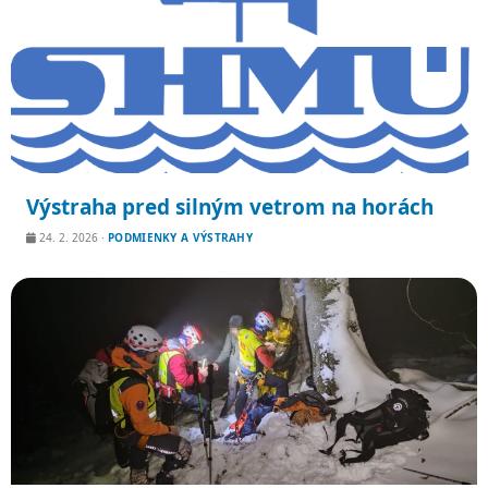
Výstraha pred silným vetrom na horách
24. 2. 2026
·
PODMIENKY A VÝSTRAHY