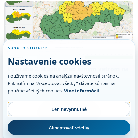
SÚBORY COOKIES
Nastavenie cookies
Výstraha 2. stupňa pred silným vetrom na
horách 01. – 02.01.2026
Používame cookies na analýzu návštevnosti stránok.
Kliknutím na "Akceptovať všetky" dávate súhlas na
1. 1. 2026
·
PODMIENKY A VÝSTRAHY
použitie všetkých cookies.
Viac informácií
.
Len nevyhnutné
Načítať viac
Akceptovať všetky