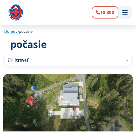
18 300
Volanie:
Domov
›
počasie
počasie
Filtrovať
Zoznam článkov