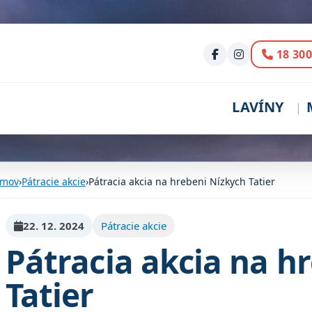
Volani
18 300
LAVÍNY
mov
›
Pátracie akcie
›
Pátracia akcia na hrebeni Nízkych Tatier
22. 12. 2024
Pátracie akcie
Pátracia akcia na h
Tatier