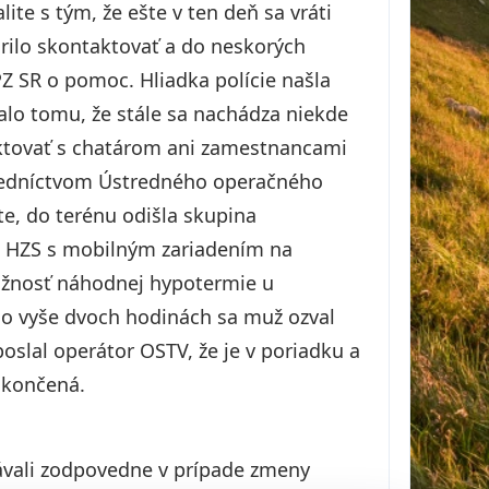
ite s tým, že ešte v ten deň sa vráti
ilo skontaktovať a do neskorých
Z SR o pomoc. Hliadka polície našla
alo tomu, že stále sa nachádza niekde
ktovať s chatárom ani zamestnancami
tredníctvom Ústredného operačného
ite, do terénu odišla skupina
sti HZS s mobilným zariadením na
ožnosť náhodnej hypotermie u
Po vyše dvoch hodinách sa muž ozval
slal operátor OSTV, že je v poriadku a
 ukončená.
ávali zodpovedne v prípade zmeny