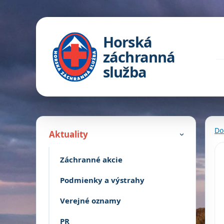
Horská
záchranná
služba
Do
Aktuality
›
Záchranné akcie
Podmienky a výstrahy
Verejné oznamy
PR