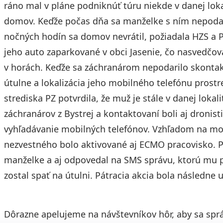
ráno mal v pláne podniknúť túru niekde v danej lokal
domov. Keďže počas dňa sa manželke s ním nepodar
nočných hodín sa domov nevrátil, požiadala HZS a P
jeho auto zaparkované v obci Jasenie, čo nasvedčov
v horách. Keďže sa záchranárom nepodarilo skonta
útulne a lokalizácia jeho mobilného telefónu pros
strediska PZ potvrdila, že muž je stále v danej lokal
záchranárov z Bystrej a kontaktovaní boli aj droni
vyhľadávanie mobilných telefónov. Vzhľadom na m
nezvestného bolo aktivované aj ECMO pracovisko. 
manželke a aj odpovedal na SMS správu, ktorú mu po
zostal spať na útulni. Pátracia akcia bola následne
Dôrazne apelujeme na návštevníkov hôr, aby sa spr