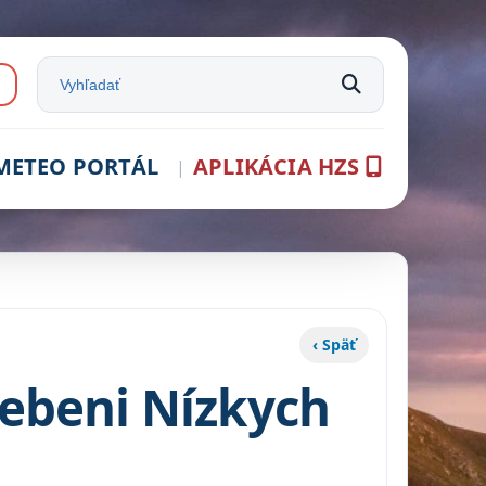
e:
Vyhľadať na stránke
METEO PORTÁL
APLIKÁCIA HZS
‹ Späť
rebeni Nízkych