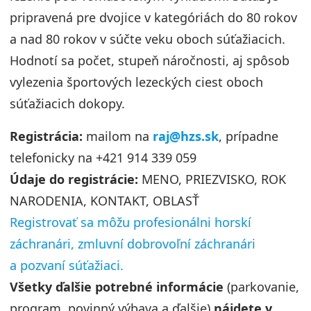
pripravená pre dvojice v kategóriách do 80 rokov
a nad 80 rokov v súčte veku oboch súťažiacich.
Hodnotí sa počet, stupeň náročnosti, aj spôsob
vylezenia športových lezeckých ciest oboch
súťažiacich dokopy.
Registrácia:
mailom na
raj@hzs.sk
, prípadne
telefonicky na +421 914 339 059
Údaje do registrácie:
MENO, PRIEZVISKO, ROK
NARODENIA, KONTAKT, OBLASŤ
Registrovať sa môžu profesionálni horskí
záchranári, zmluvní dobrovoľní záchranári
a pozvaní súťažiaci.
Všetky ďalšie potrebné informácie
(parkovanie,
program, povinný výbava a ďalšie)
nájdete v