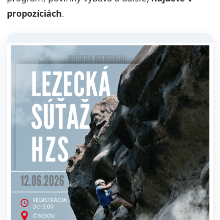
propozíciách
.