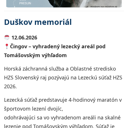
Duškov memoriál
12.06.2026
Čingov – vyhradený lezecký areál pod
Tomášovským výhľadom
Horská záchranná služba a Oblastné stredisko
HZS Slovenský raj pozývajú na Lezeckú súťaž HZS
2026.
Lezecká súťaž predstavuje 4-hodinový maratón v
športovom lezení dvojíc,
odohrávajúci sa vo vyhradenom areáli na skalné
lezenie pod Tomášovským výhľadom. Súťaž je