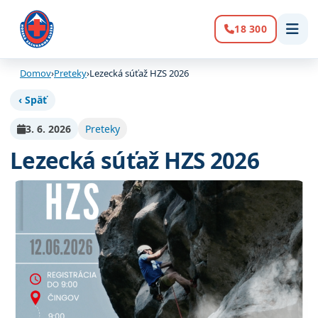
18 300
Volanie:
Domov
›
Preteky
›
Lezecká súťaž HZS 2026
‹ Späť
3. 6. 2026
Preteky
Lezecká súťaž HZS 2026