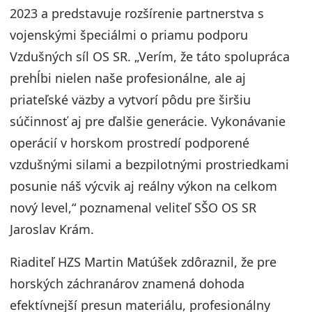
2023 a predstavuje rozšírenie partnerstva s
vojenskými špeciálmi o priamu podporu
Vzdušných síl OS SR. „Verím, že táto spolupráca
prehĺbi nielen naše profesionálne, ale aj
priateľské väzby a vytvorí pôdu pre širšiu
súčinnosť aj pre ďalšie generácie. Vykonávanie
operácií v horskom prostredí podporené
vzdušnými silami a bezpilotnými prostriedkami
posunie náš výcvik aj reálny výkon na celkom
nový level,“ poznamenal veliteľ SŠO OS SR
Jaroslav Krám.
Riaditeľ HZS Martin Matúšek zdôraznil, že pre
horských záchranárov znamená dohoda
efektívnejší presun materiálu, profesionálny