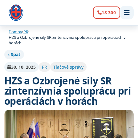
18 300
Volanie:
Domov
›
PR
›
HZS a Ozbrojené sily SR zintenzívnia spoluprácu pri operáciách v
horách
‹ Späť
30. 10. 2025
PR
Tlačové správy
HZS a Ozbrojené sily SR
zintenzívnia spoluprácu pri
operáciách v horách