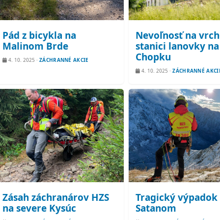
Pád z bicykla na
Nevoľnosť na vrch
Malinom Brde
stanici lanovky na
Chopku
4. 10. 2025
·
ZÁCHRANNÉ AKCIE
4. 10. 2025
·
ZÁCHRANNÉ AKCI
Zásah záchranárov HZS
Tragický výpadok
na severe Kysúc
Satanom