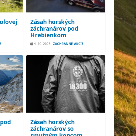
olovej
Zásah horských
záchranárov pod
Hrebienkom
E
4. 10. 2025
·
ZÁCHRANNÉ AKCIE
 pod
Zásah horských
záchranárov so
smutným koncom