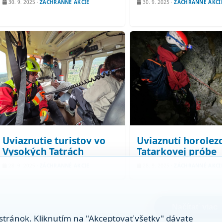
30. 9. 2025
·
ZÁCHRANNÉ AKCIE
30. 9. 2025
·
ZÁCHRANNÉ AKCI
Uviaznutie turistov vo
Uviaznutí horolezc
Vysokých Tatrách
Tatarkovej próbe
28. 9. 2025
·
ZÁCHRANNÉ AKCIE
28. 9. 2025
·
ZÁCHRANNÉ AKCI
Načítať viac
stránok. Kliknutím na "Akceptovať všetky" dávate