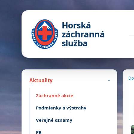
Horská
záchranná
služba
Do
Aktuality
›
Záchranné akcie
Podmienky a výstrahy
Verejné oznamy
PR