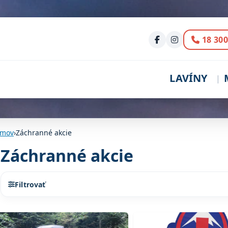
Volani
18 300
LAVÍNY
mov
›
Záchranné akcie
Záchranné akcie
Filtrovať
Zoznam článkov