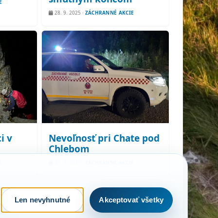
E
28. 9. 2025
·
ZÁCHRANNÉ AKCIE
i v
Nevoľnosť pri Chate pod
Chlebom
E
27. 9. 2025
·
ZÁCHRANNÉ AKCIE
Len nevyhnutné
Akceptovať všetky