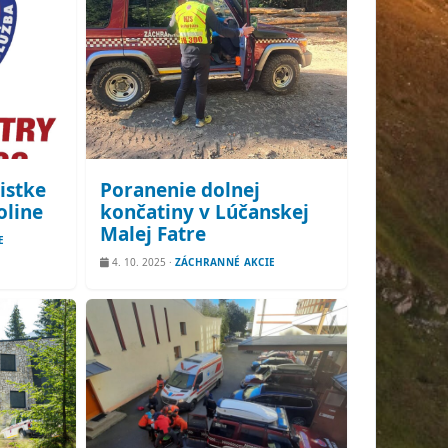
istke
Poranenie dolnej
oline
končatiny v Lúčanskej
Malej Fatre
E
4. 10. 2025
·
ZÁCHRANNÉ AKCIE