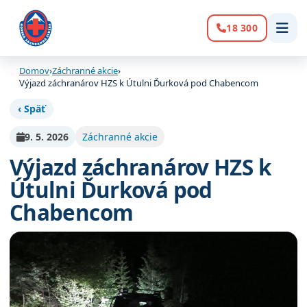
18 300
Volanie:
Domov
›
Záchranné akcie
›
Výjazd záchranárov HZS k Útulni Ďurková pod Chabencom
‹ Späť
9. 5. 2026
Záchranné akcie
Výjazd záchranárov HZS k
Útulni Ďurková pod
Chabencom