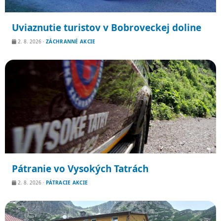
Uviaznutie turistov v Bobroveckej doline
2. 8. 2026
·
ZÁCHRANNÉ AKCIE
Pátranie vo Vysokých Tatrách
2. 8. 2026
·
PÁTRACIE AKCIE