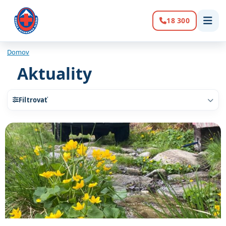
18 300
Volanie:
Domov
Aktuality
Filtrovať
Zoznam článkov