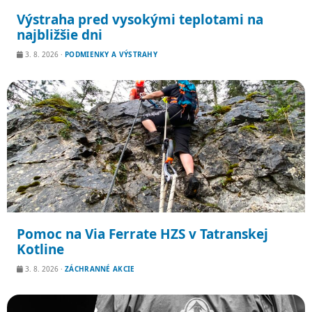
Výstraha pred vysokými teplotami na
najbližšie dni
3. 8. 2026
·
PODMIENKY A VÝSTRAHY
Pomoc na Via Ferrate HZS v Tatranskej
Kotline
3. 8. 2026
·
ZÁCHRANNÉ AKCIE