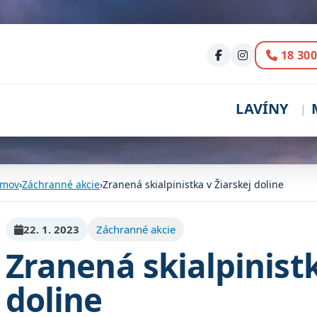
Volani
18 300
LAVÍNY
mov
›
Záchranné akcie
›
Zranená skialpinistka v Žiarskej doline
22. 1. 2023
Záchranné akcie
Zranená skialpinistk
doline