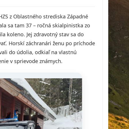
 HZS z Oblastného strediska Západné
la sa tam 37 – ročná skialpinistka zo
la koleno. Jej zdravotný stav sa do
ať. Horskí záchranári ženu po príchode
vali do údolia, odkiaľ na vlastnú
enie v sprievode známych.