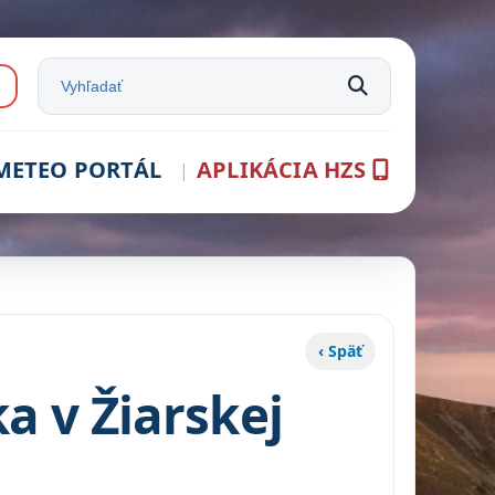
e:
Vyhľadať na stránke
METEO PORTÁL
APLIKÁCIA HZS
‹ Späť
a v Žiarskej