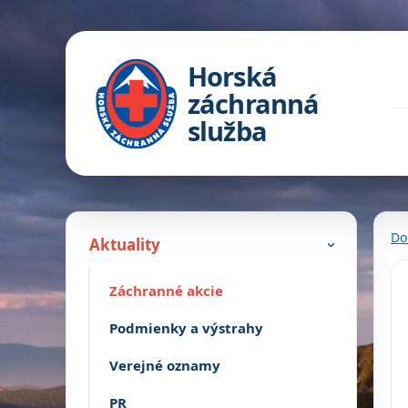
Horská
záchranná
služba
Do
Aktuality
›
Záchranné akcie
Podmienky a výstrahy
Verejné oznamy
PR