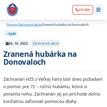
18 300
Volanie:
Domov
›
Záchranné akcie
›
Zranená hubárka na Donovaloch
‹ Späť
26. 10. 2022
Záchranné akcie
Zranená hubárka na
Donovaloch
Záchranári HZS z Veľkej Fatry boli dnes požiadaní
o pomoc pre 72 – ročnú hubárku, ktorá si
poranila nohu. Záchranári jej po príchode dolnú
končatinu zafixovali pomocou dlahy