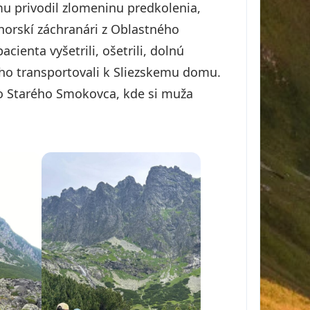
 privodil zlomeninu predkolenia,
 horskí záchranári z Oblastného
cienta vyšetrili, ošetrili, dolnú
ho transportovali k Sliezskemu domu.
o Starého Smokovca, kde si muža