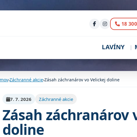
Volani
18 300
LAVÍNY
mov
›
Záchranné akcie
›
Zásah záchranárov vo Velickej doline
7. 7. 2026
Záchranné akcie
Zásah záchranárov v
doline