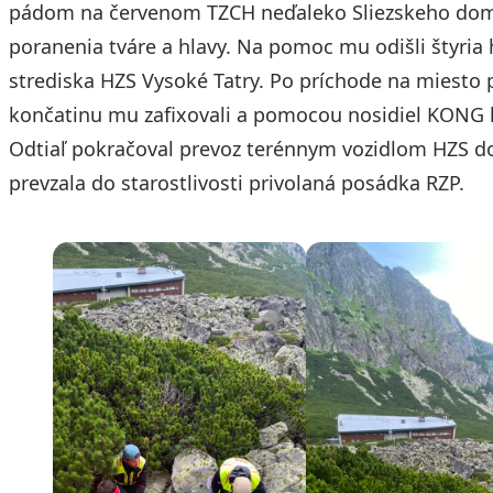
pádom na červenom TZCH neďaleko Sliezskeho domu
poranenia tváre a hlavy. Na pomoc mu odišli štyria
strediska HZS Vysoké Tatry. Po príchode na miesto pa
končatinu mu zafixovali a pomocou nosidiel KONG 
Odtiaľ pokračoval prevoz terénnym vozidlom HZS d
prevzala do starostlivosti privolaná posádka RZP.