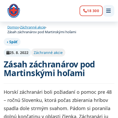
18 300
Volanie:
Domov
›
Záchranné akcie
›
Zásah záchranárov pod Martinskými hoľami
‹ Späť
25. 8. 2022
Záchranné akcie
Zásah záchranárov pod
Martinskými hoľami
Horskí záchranári boli požiadaní o pomoc pre 48
– ročnú Slovenku, ktorá počas zbierania hríbov
spadla dole strmým svahom. Pádom si poranila
dolnú končatinu v oblasti členka. Záchranári ju