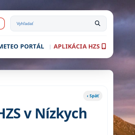
e:
Vyhľadať na stránke
METEO PORTÁL
APLIKÁCIA HZS
‹ Späť
HZS v Nízkych