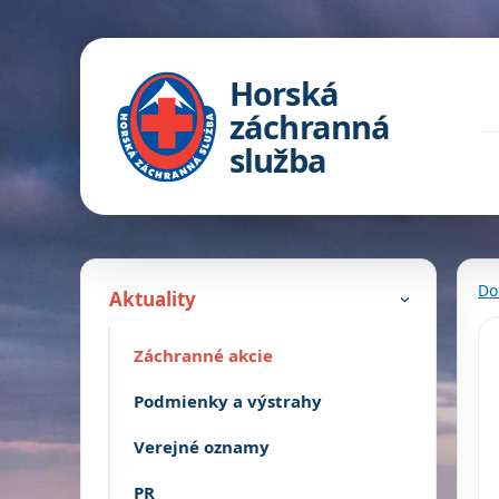
Horská
záchranná
služba
Do
Aktuality
›
Záchranné akcie
Podmienky a výstrahy
Verejné oznamy
PR