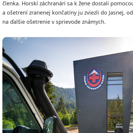
členka. Horskí záchranári sa k žene dostali pomocou
a ošetrení zranenej končatiny ju zviezli do Jasnej, 
na ďalšie ošetrenie v sprievode známych.