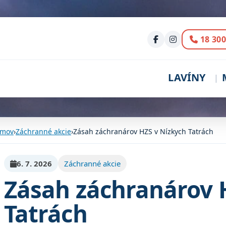
Volani
18 300
LAVÍNY
mov
›
Záchranné akcie
›
Zásah záchranárov HZS v Nízkych Tatrách
6. 7. 2026
Záchranné akcie
Zásah záchranárov 
Tatrách