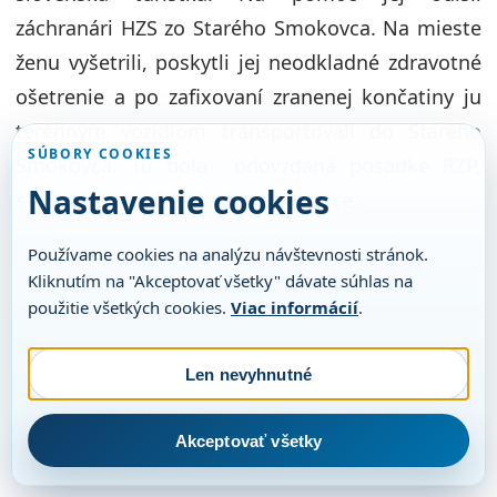
záchranári HZS zo Starého Smokovca. Na mieste
ženu vyšetrili, poskytli jej neodkladné zdravotné
ošetrenie a po zafixovaní zranenej končatiny ju
terénnym vozidlom transportovali do Starého
SÚBORY COOKIES
Smokovca. Tu bola odovzdaná posádke RZP,
Nastavenie cookies
s ktorou pokračovala do nemocnice.
Používame cookies na analýzu návštevnosti stránok.
Kliknutím na "Akceptovať všetky" dávate súhlas na
použitie všetkých cookies.
Viac informácií
.
Len nevyhnutné
Akceptovať všetky