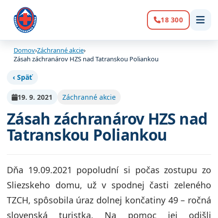
18 300
Volanie:
Domov
›
Záchranné akcie
›
Zásah záchranárov HZS nad Tatranskou Poliankou
‹ Späť
19. 9. 2021
Záchranné akcie
Zásah záchranárov HZS nad
Tatranskou Poliankou
Dňa 19.09.2021 popoludní si počas zostupu zo
Sliezskeho domu, už v spodnej časti zeleného
TZCH, spôsobila úraz dolnej končatiny 49 – ročná
slovenská turistka. Na pomoc jej odišli