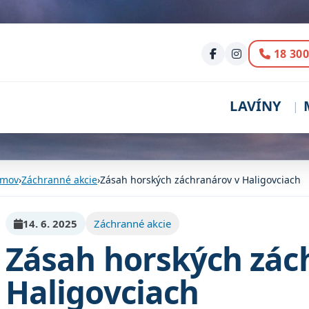
Volani
18 300
LAVÍNY
mov
›
Záchranné akcie
›
Zásah horských záchranárov v Haligovciach
14. 6. 2025
Záchranné akcie
Zásah horských zác
Haligovciach