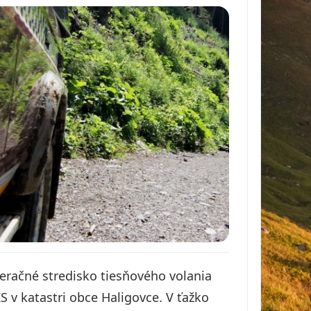
eračné stredisko tiesňového volania
 v katastri obce Haligovce. V ťažko