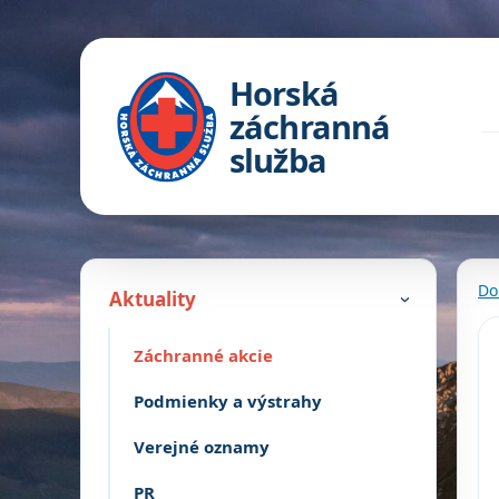
Horská
záchranná
služba
Do
Aktuality
›
Záchranné akcie
Podmienky a výstrahy
Verejné oznamy
PR