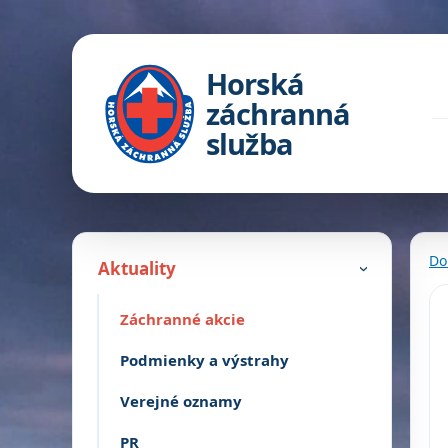
Horská
záchranná
služba
Do
Aktuality
›
Záchranné akcie
Podmienky a výstrahy
Verejné oznamy
PR