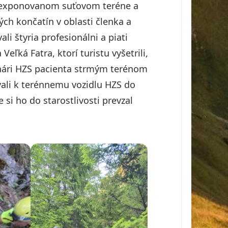
 v exponovanom suťovom teréne a
ch končatín v oblasti členka a
i štyria profesionálni a piati
eľká Fatra, ktorí turistu vyšetrili,
anári HZS pacienta strmým terénom
ali k terénnemu vozidlu HZS do
e si ho do starostlivosti prevzal