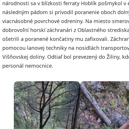
národnosti sa v blízkosti ferraty Hoblík pošmykol
následným pádom si privodil poranenie oboch dolný
viacnásobné povrchové odreniny. Na miesto smeroval
dobrovoľní horskí záchranári z Oblastného strediska V
ošetrili a poranené končatiny mu zafixovali. Záchr
pomocou lanovej techniky na nosidlách transportov
Višňovskej doliny. Odtiaľ bol prevezený do Žiliny, kd
personál nemocnice.