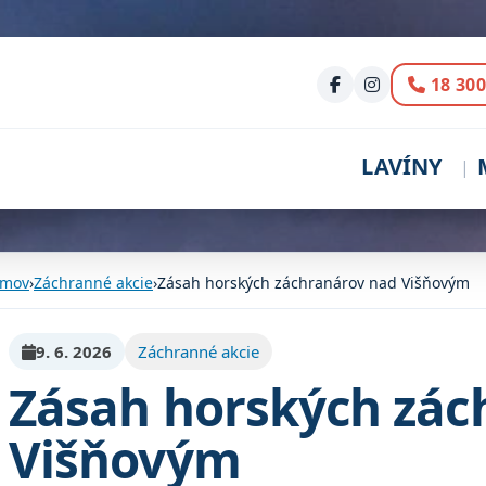
Volani
18 300
LAVÍNY
mov
›
Záchranné akcie
›
Zásah horských záchranárov nad Višňovým
9. 6. 2026
Záchranné akcie
Zásah horských zác
Višňovým