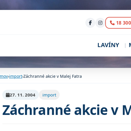
Volani
18 300
LAVÍNY
mov
›
import
›
Záchranné akcie v Malej Fatra
27. 11. 2004
import
Záchranné akcie v M