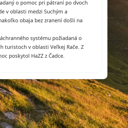
iadaný o pomoc pri pátraní po dvoch
iekde v oblasti medzi Suchým a
nakoľko obaja bez zranení došli na
 záchranného systému požiadaná o
turistoch v oblasti Veľkej Rače. Z
moc poskytol HaZZ z Čadce.