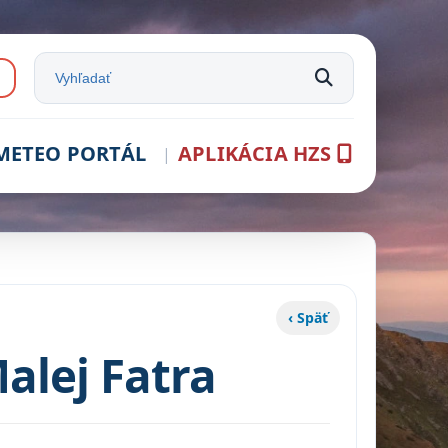
e:
Vyhľadať na stránke
METEO PORTÁL
APLIKÁCIA HZS
‹ Späť
alej Fatra