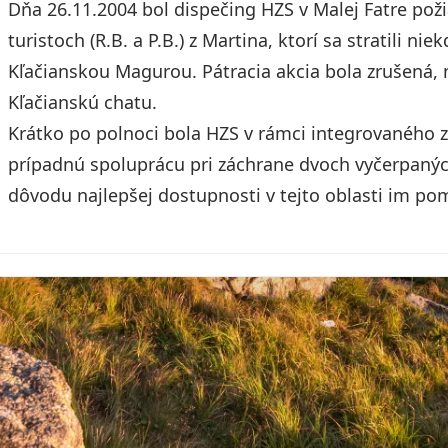
Dňa 26.11.2004 bol dispečing HZS v Malej Fatre pož
turistoch (R.B. a P.B.) z Martina, ktorí sa stratili n
Kľačianskou Magurou. Pátracia akcia bola zrušená, 
Kľačianskú chatu.
Krátko po polnoci bola HZS v rámci integrovaného
prípadnú spoluprácu pri záchrane dvoch vyčerpaných 
dôvodu najlepšej dostupnosti v tejto oblasti im po