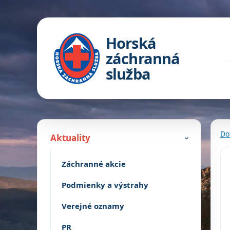
Horská
záchranná
služba
Do
Aktuality
›
Záchranné akcie
Podmienky a výstrahy
Verejné oznamy
PR