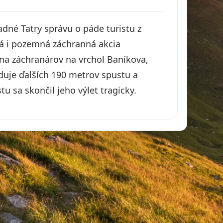
dné Tatry správu o páde turistu z
ká i pozemná záchranná akcia
na záchranárov na vrchol Baníkova,
duje ďalších 190 metrov spustu a
tu sa skončil jeho výlet tragicky.