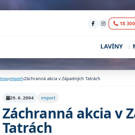
Volani
18 300
LAVÍNY
mov
›
import
›
Záchranná akcia v Západných Tatrách
29. 6. 2004
import
Záchranná akcia v 
Tatrách