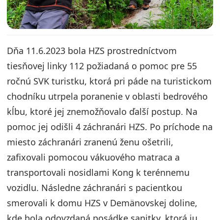
Dňa 11.6.2023 bola HZS prostredníctvom
tiesňovej linky 112 požiadaná o pomoc pre 55
ročnú SVK turistku, ktorá pri páde na turistickom
chodníku utrpela poranenie v oblasti bedrového
kĺbu, ktoré jej znemožňovalo ďalší postup. Na
pomoc jej odišli 4 záchranári HZS. Po príchode na
miesto záchranári zranenú ženu ošetrili,
zafixovali pomocou vákuového matraca a
transportovali nosidlami Kong k terénnemu
vozidlu. Následne záchranári s pacientkou
smerovali k domu HZS v Demänovskej doline,
kde bola odovzdaná posádke sanitky, ktorá ju