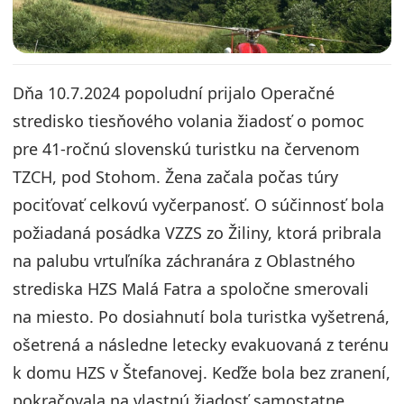
Dňa 10.7.2024 popoludní prijalo Operačné
stredisko tiesňového volania žiadosť o pomoc
pre 41-ročnú slovenskú turistku na červenom
TZCH, pod Stohom. Žena začala počas túry
pociťovať celkovú vyčerpanosť. O súčinnosť bola
požiadaná posádka VZZS zo Žiliny, ktorá pribrala
na palubu vrtuľníka záchranára z Oblastného
strediska HZS Malá Fatra a spoločne smerovali
na miesto. Po dosiahnutí bola turistka vyšetrená,
ošetrená a následne letecky evakuovaná z terénu
k domu HZS v Štefanovej. Keďže bola bez zranení,
pokračovala na vlastnú žiadosť samostatne