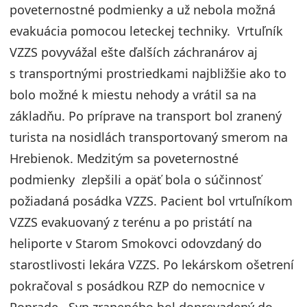
poveternostné podmienky a už nebola možná
evakuácia pomocou leteckej techniky. Vrtuľník
VZZS povyvážal ešte ďalších záchranárov aj
s transportnými prostriedkami najbližšie ako to
bolo možné k miestu nehody a vrátil sa na
základňu. Po príprave na transport bol zranený
turista na nosidlách transportovaný smerom na
Hrebienok. Medzitým sa poveternostné
podmienky zlepšili a opäť bola o súčinnosť
požiadaná posádka VZZS. Pacient bol vrtuľníkom
VZZS evakuovaný z terénu a po pristátí na
heliporte v Starom Smokovci odovzdaný do
starostlivosti lekára VZZS. Po lekárskom ošetrení
pokračoval s posádkou RZP do nemocnice v