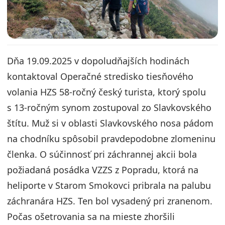
Dňa 19.09.2025 v dopoludňajších hodinách
kontaktoval Operačné stredisko tiesňového
volania HZS 58-ročný český turista, ktorý spolu
s 13-ročným synom zostupoval zo Slavkovského
štítu. Muž si v oblasti Slavkovského nosa pádom
na chodníku spôsobil pravdepodobne zlomeninu
členka. O súčinnosť pri záchrannej akcii bola
požiadaná posádka VZZS z Popradu, ktorá na
heliporte v Starom Smokovci pribrala na palubu
záchranára HZS. Ten bol vysadený pri zranenom.
Počas ošetrovania sa na mieste zhoršili