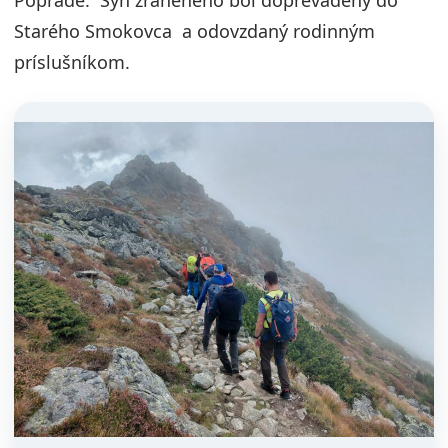
Poprade. Syn zraneného bol doprevadený do
Starého Smokovca a odovzdaný rodinným
príslušníkom.