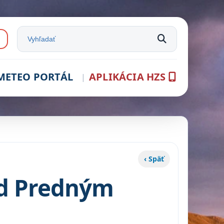
e:
Vyhľadať na stránke
METEO PORTÁL
APLIKÁCIA HZS
‹ Späť
od Predným