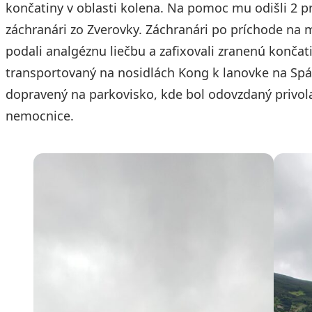
končatiny v oblasti kolena. Na pomoc mu odišli 2 pr
záchranári zo Zverovky. Záchranári po príchode na mie
podali analgéznu liečbu a zafixovali zranenú končat
transportovaný na nosidlách Kong k lanovke na Spá
dopravený na parkovisko, kde bol odovzdaný privol
nemocnice.