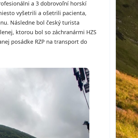
ofesionálni a 3 dobrovoľní horskí
sto vyšetrili a ošetrili pacienta,
inu. Následne bol český turista
lenej, ktorou bol so záchranármi HZS
anej posádke RZP na transport do