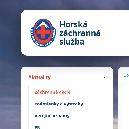
Horská
záchranná
služba
Do
Aktuality
›
Záchranné akcie
Podmienky a výstrahy
Verejné oznamy
PR