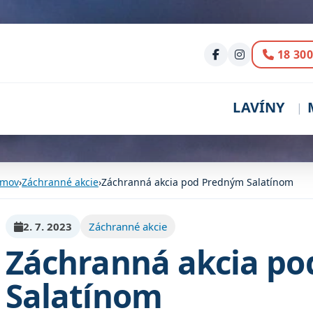
Volani
18 300
LAVÍNY
mov
›
Záchranné akcie
›
Záchranná akcia pod Predným Salatínom
2. 7. 2023
Záchranné akcie
Záchranná akcia p
Salatínom