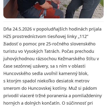
Dňa 24.5.2026 v popoludňajších hodinách prijala
HZS prostredníctvom tiesňovej linky „112“
žiadosť o pomoc pre 25-ročného slovenského
turistu vo Vysokých Tatrách. Počas prechodu
juhovýchodnou rázsochou Kežmarského štítu v
čase sezónnej uzávery, sa s ním v oblasti
Huncovského sedla uvoľnil kamenný blok,
s ktorým spadol niekoľko desiatok metrov
smerom do Huncovskej kotliny. Muž si pádom
privodil viaceré tržné poranenia a pomliaždeniny
horných a dolných končatín. O súčinnosť pri