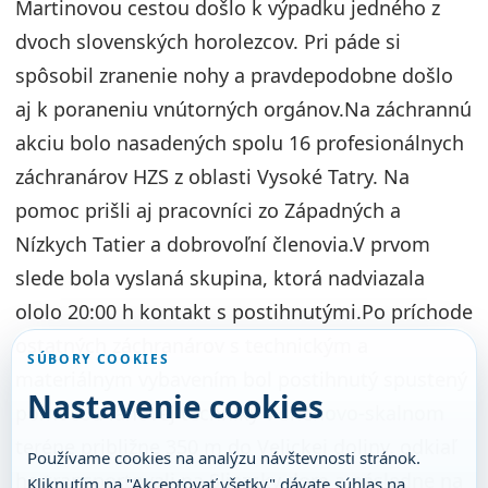
Martinovou cestou došlo k výpadku jedného z
dvoch slovenských horolezcov. Pri páde si
spôsobil zranenie nohy a pravdepodobne došlo
aj k poraneniu vnútorných orgánov.Na záchrannú
akciu bolo nasadených spolu 16 profesionálnych
záchranárov HZS z oblasti Vysoké Tatry. Na
pomoc prišli aj pracovníci zo Západných a
Nízkych Tatier a dobrovoľní členovia.V prvom
slede bola vyslaná skupina, ktorá nadviazala
ololo 20:00 h kontakt s postihnutými.Po príchode
ostatných záchranárov s technickým a
SÚBORY COOKIES
materiálnym vybavením bol postihnutý spustený
Nastavenie cookies
pomocou lanovej techniky v snehovo-skalnom
teréne približne 350 m do Velickej doliny, odkiaľ
Používame cookies na analýzu návštevnosti stránok.
ho transportovali na Sliezsky dom a následne na
Kliknutím na "Akceptovať všetky" dávate súhlas na