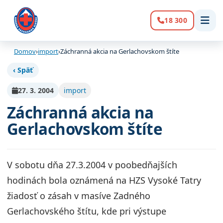
18 300
Volanie:
Domov
›
import
›
Záchranná akcia na Gerlachovskom štíte
‹ Späť
27. 3. 2004
import
Záchranná akcia na
Gerlachovskom štíte
V sobotu dňa 27.3.2004 v poobedňajších
hodinách bola oznámená na HZS Vysoké Tatry
žiadosť o zásah v masíve Zadného
Gerlachovského štítu, kde pri výstupe