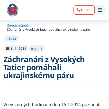
18 300
Volanie:
Domov
›
import
›
Záchranári z Vysokých Tatier pomáhali ukrajinskému páru
‹ Späť
16. 1. 2014
import
Záchranári z Vysokých
Tatier pomáhali
ukrajinskému páru
Vo večerných hodinách dňa 15.1.2014 požiadali