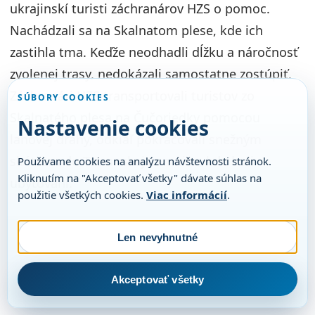
ukrajinskí turisti záchranárov HZS o pomoc.
Nachádzali sa na Skalnatom plese, kde ich
zastihla tma. Keďže neodhadli dĺžku a náročnosť
zvolenej trasy, nedokázali samostatne zostúpiť.
Záchranári HZS transportovali turistov zo
SÚBORY COOKIES
Skalnatého plesa na Čučoriedky pomocou
Nastavenie cookies
lanovej dráhy, odkiaľ pokračovali snežným
skútrom do Tatranskej Lomnice, kde boli
Používame cookies na analýzu návštevnosti stránok.
Kliknutím na "Akceptovať všetky" dávate súhlas na
ubytovaní.
použitie všetkých cookies.
Viac informácií
.
Len nevyhnutné
Akceptovať všetky