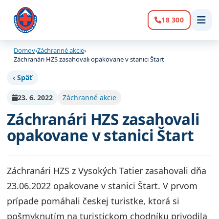
18 300
Volanie:
Domov
›
Záchranné akcie
›
Záchranári HZS zasahovali opakovane v stanici Štart
‹ Späť
23. 6. 2022
Záchranné akcie
Záchranári HZS zasahovali
opakovane v stanici Štart
Záchranári HZS z Vysokých Tatier zasahovali dňa
23.06.2022 opakovane v stanici Štart. V prvom
prípade pomáhali českej turistke, ktorá si
pošmyknutím na turistickom chodníku privodila