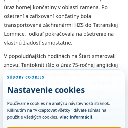
úraz hornej končatiny v oblasti ramena. Po
ošetrení a zafixovaní končatiny bola
transportovaná záchranármi HZS do Tatranskej
Lomnice, odkiaľ pokračovala na ošetrenie na
vlastnú žiadosť samostatne.
V popoludňajších hodinách na Štart smerovali
znovu. Tentokrát išlo o úraz 75-ročnej anglickej
turistky, ktorá si spôsobila tržnú ranu na hlave.
SÚBORY COOKIES
Prvotné ošetrenie jej poskytli náhodní turisti. Po
Nastavenie cookies
príchode záchranárov HZS bola pacientka
vyšetrená. Keďže jej stav si nevyžiadal ďalšie
Používame cookies na analýzu návštevnosti stránok.
ošetrenie a vyšetrenie v zdravotníckom zariadení,
Kliknutím na "Akceptovať všetky" dávate súhlas na
použitie všetkých cookies.
Viac informácií
.
bola po poučení prevezená do ubytovacieho
zariadenia.