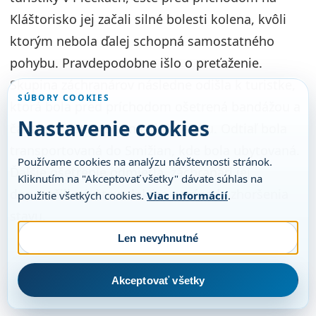
Kláštorisko jej začali silné bolesti kolena, kvôli
ktorým nebola ďalej schopná samostatného
pohybu. Pravdepodobne išlo o preťaženie.
Skupina záchranárov následne odišla k turistke,
SÚBORY COOKIES
ktorá bola pred príchodom ošetrená bandážou a
Nastavenie cookies
čakala v reštaurácii na Kláštorisku. Odtiaľ bola
transportovaná do Smižian, kde bola ubytovaná.
Používame cookies na analýzu návštevnosti stránok.
Ďaľšie ošetrenie odmietla, záchranári jej
Kliknutím na "Akceptovať všetky" dávate súhlas na
doporučili návštevu lekára v prípade zhoršenia
použitie všetkých cookies.
Viac informácií
.
stavu.
Len nevyhnutné
Akceptovať všetky