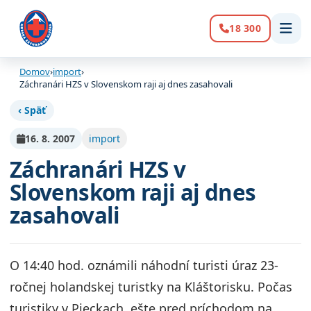
18 300
Volanie:
Domov
›
import
›
Záchranári HZS v Slovenskom raji aj dnes zasahovali
‹ Späť
16. 8. 2007
import
Záchranári HZS v
Slovenskom raji aj dnes
zasahovali
O 14:40 hod. oznámili náhodní turisti úraz 23-
ročnej holandskej turistky na Kláštorisku. Počas
turistiky v Pieckach, ešte pred príchodom na