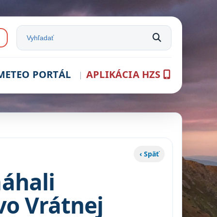
e:
Vyhľadať na stránke
METEO PORTÁL
APLIKÁCIA HZS
j
‹ Späť
áhali
vo Vrátnej