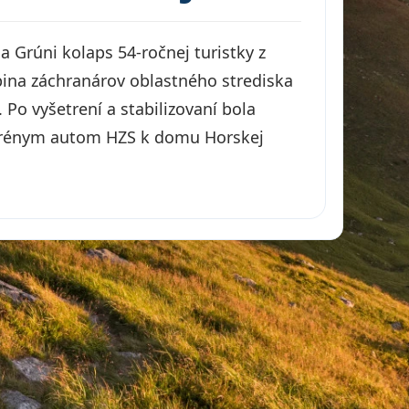
a Grúni kolaps 54-ročnej turistky z
upina záchranárov oblastného strediska
 Po vyšetrení a stabilizovaní bola
terénym autom HZS k domu Horskej