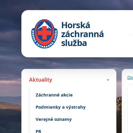
Horská
záchranná
služba
Do
Aktuality
›
Záchranné akcie
Podmienky a výstrahy
Verejné oznamy
PR