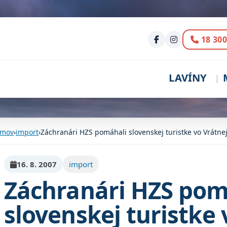
Volani
18 300
LAVÍNY
mov
›
import
›
Záchranári HZS pomáhali slovenskej turistke vo Vrátne
16. 8. 2007
import
Záchranári HZS pom
slovenskej turistke 