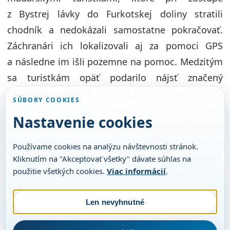
z Bystrej lávky do Furkotskej doliny stratili
chodník a nedokázali samostatne pokračovať.
Záchranári ich lokalizovali aj za pomoci GPS
a následne im išli pozemne na pomoc. Medzitým
sa turistkám opäť podarilo nájsť značený
turistický chodník a začali zostupovať, so
SÚBORY COOKIES
záchranármi sa stretli pri Nižnom
Nastavenie cookies
Wahlenbergovom plese. Záchranári im poskytli
teplé nápoje a energetické tyčinky. Spoločne
Používame cookies na analýzu návštevnosti stránok.
pokračovali na hornú stanicu lanovky na Solisku,
Kliknutím na "Akceptovať všetky" dávate súhlas na
použitie všetkých cookies.
Viac informácií
.
ktorou boli transportovaní na Štrbské pleso, kde
bola záchranná akcia ukončená.
Len nevyhnutné