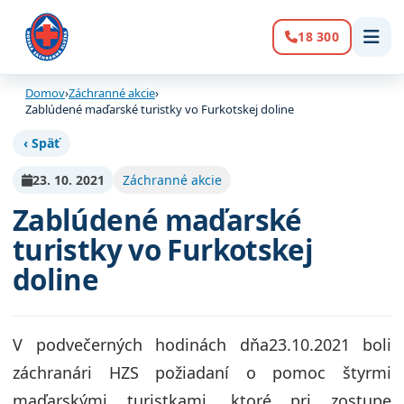
18 300
Volanie:
Domov
›
Záchranné akcie
›
Zablúdené maďarské turistky vo Furkotskej doline
‹ Späť
23. 10. 2021
Záchranné akcie
Zablúdené maďarské
turistky vo Furkotskej
doline
V podvečerných hodinách dňa23.10.2021 boli
záchranári HZS požiadaní o pomoc štyrmi
maďarskými turistkami, ktoré pri zostupe